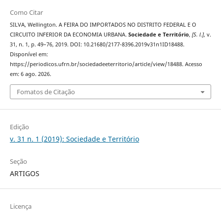
Como Citar
SILVA, Wellington. A FEIRA DO IMPORTADOS NO DISTRITO FEDERAL E O
CIRCUITO INFERIOR DA ECONOMIA URBANA.
Sociedade e Território
,
[S. l.]
, v.
31, n. 1, p. 49–76, 2019. DOI: 10.21680/2177-8396.2019v31n1ID18488.
Disponível em:
https://periodicos.ufrn.br/sociedadeeterritorio/article/view/18488. Acesso
em: 6 ago. 2026.
Fomatos de Citação
Edição
v. 31 n. 1 (2019): Sociedade e Território
Seção
ARTIGOS
Licença