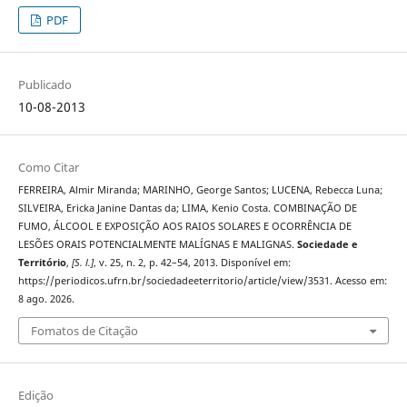
PDF
Publicado
10-08-2013
Como Citar
FERREIRA, Almir Miranda; MARINHO, George Santos; LUCENA, Rebecca Luna;
SILVEIRA, Ericka Janine Dantas da; LIMA, Kenio Costa. COMBINAÇÃO DE
FUMO, ÁLCOOL E EXPOSIÇÃO AOS RAIOS SOLARES E OCORRÊNCIA DE
LESÕES ORAIS POTENCIALMENTE MALÍGNAS E MALIGNAS.
Sociedade e
Território
,
[S. l.]
, v. 25, n. 2, p. 42–54, 2013. Disponível em:
https://periodicos.ufrn.br/sociedadeeterritorio/article/view/3531. Acesso em:
8 ago. 2026.
Fomatos de Citação
Edição