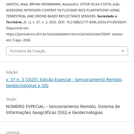
SANTOS, Maik; BRYAN HEINEMANN, Alexandre; VITOR SILVA COSTA, João.
ASSESSING NITROGEN CONTENT IN FLOODED RICE PLANTATIONS USING
TERRESTRIAL AND DRONE-BASED REFLECTANCE SENSORS.
Sociedade e
Território
,
[S. l.]
, v. 37, n. 3, 2025. DOI: 10.21680/2177-8396.2025v37n3ID39247.
Disponível em:
https://periodicos.ufrn.br/sociedadeeterritorio/article/view/39247. Acesso
em: 9 ago. 2026.
Fomatos de Citação
Edição
v. 37 n. 3 (2025): Edição Especial - Sensoriamento Remoto,
Geotecnologias e SIG
Seção
NÚMERO ESPECIAL – Sensoriamento Remoto, Sistema de
Informações Geográficas (SIG) e Geotecnologias
Licença