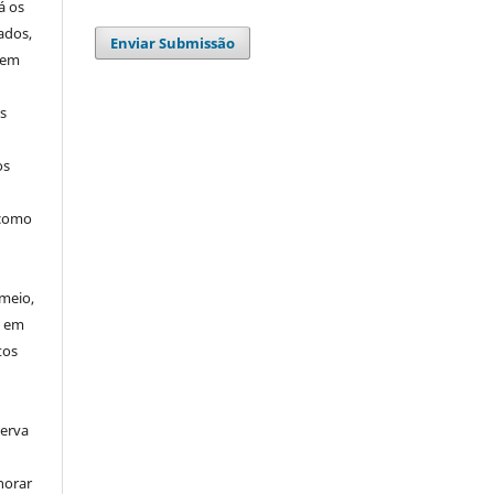
á os
ados,
Enviar Submissão
 em
os
os
 como
meio,
u em
tos
serva
horar