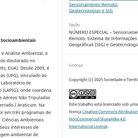
Sensoriamento Remoto,
Geotecnologias e SIG
Seção
NÚMERO ESPECIAL – Sensoriame
Remoto, Sistema de Informações
s Socioambientais
Geográficas (SIG) e Geotecnologi
e Análise Ambiental, e
pós-doutorado no
Licença
s, EUA). Desde 2009, é
ás (UFG), vinculado ao
Copyright (c) 2025 Sociedade e Territ
 Laboratório de
 (LAPIG), onde coordena
s Aéreos Não Tripulados
Este trabalho está licenciado sob um
errado / Araticum. Na
licença
Creative Commons Attribution
or em três programas de
NonCommercial-ShareAlike 4.0
 Ciências Ambientais
International License
.
Seus interesses de
agem ambiental de