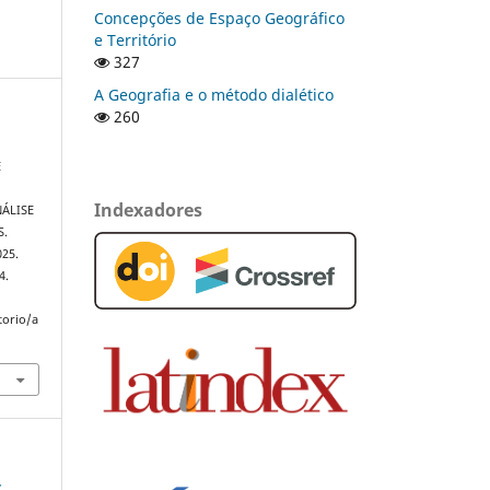
Concepções de Espaço Geográfico
e Território
327
A Geografia e o método dialético
260
E
Indexadores
ÁLISE
S.
025.
4.
torio/a
-