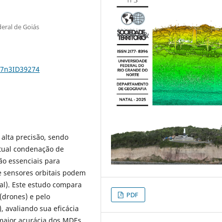
eral de Goiás
37n3ID39274
alta precisão, sendo
ntual condenação de
ão essenciais para
e sensores orbitais podem
al). Este estudo compara
PDF
drones) e pelo
, avaliando sua eficácia
 maior acurácia dos MDEs