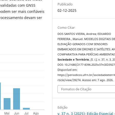
Publicado
, validadas com GNSS
02-12-2025
podem ser mais confiáveis
rocessamento devam ser
Como Citar
DOS SANTOS VIEIRA, Andrea; EDUARDO
FERREIRA , Manuel. MODELOS DIGITAIS D
ELEVAÇÃO GERADOS COM SENSORES
EMBARCADOS EM DRONES E SATÉLITES: AN
COMPARATIVA PARA PERÍCIAS AMBIENTAI
Sociedade e Território
,
[S. l.]
, v. 37, n. 3, 2
DOI: 10.21680/2177-8396.2025v37n3ID3927
Disponível em:
https://periodicos.ufrn.br/sociedadeeterri
rticle/view/39274. Acesso em: 7 ago. 2026.
Fomatos de Citação
Edição
v. 37 n. 3 (2025): Edição Especial 