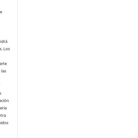
se
endrá
s. Los
arte
 las
í
s
ación
eria
otra
nidos