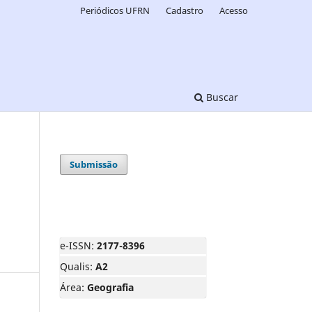
Periódicos UFRN
Cadastro
Acesso
Buscar
Submissão
e-ISSN:
2177-8396
Qualis:
A2
Área:
Geografia