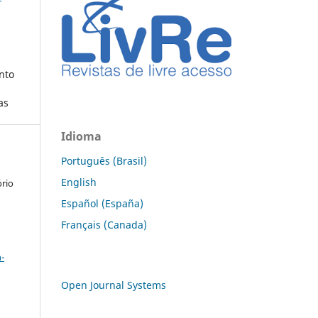
nto
as
Idioma
Português (Brasil)
English
ório
Español (España)
Français (Canada)
a
-
Open Journal Systems