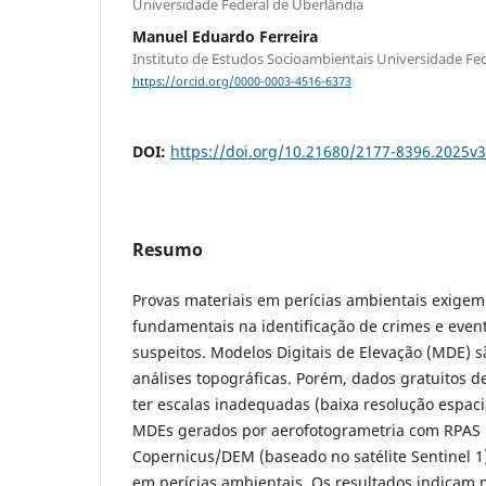
Universidade Federal de Uberlândia
Manuel Eduardo Ferreira
Instituto de Estudos Socioambientais Universidade Fed
https://orcid.org/0000-0003-4516-6373
DOI:
https://doi.org/10.21680/2177-8396.2025v
Resumo
Provas materiais em perícias ambientais exigem 
fundamentais na identificação de crimes e eve
suspeitos. Modelos Digitais de Elevação (MDE) s
análises topográficas. Porém, dados gratuitos d
ter escalas inadequadas (baixa resolução espaci
MDEs gerados por aerofotogrametria com RPAS (
Copernicus/DEM (baseado no satélite Sentinel 1)
em perícias ambientais. Os resultados indicam