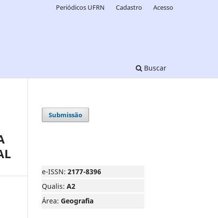
Periódicos UFRN
Cadastro
Acesso
Buscar
Submissão
A
AL
e-ISSN:
2177-8396
Qualis:
A2
Área:
Geografia