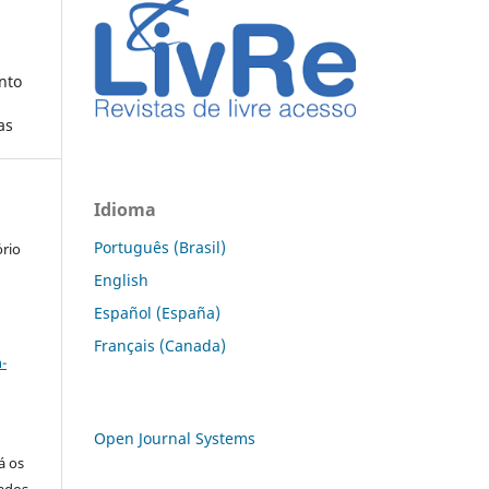
nto
as
Idioma
Português (Brasil)
ório
English
Español (España)
a
Français (Canada)
-
Open Journal Systems
á os