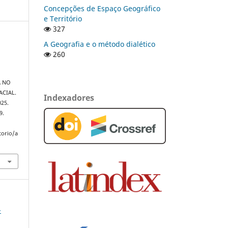
Concepções de Espaço Geográfico
e Território
327
A Geografia e o método dialético
260
A NO
ACIAL.
Indexadores
025.
9.
torio/a
-