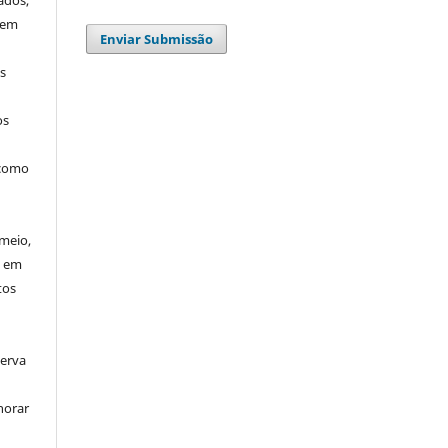
ados,
 em
Enviar Submissão
os
os
 como
meio,
u em
tos
serva
horar