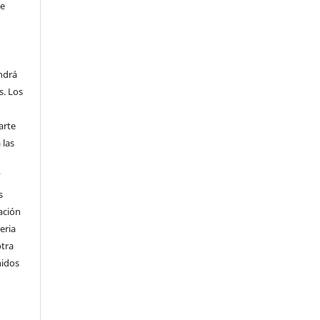
se
endrá
s. Los
arte
 las
í
s
ación
eria
otra
nidos