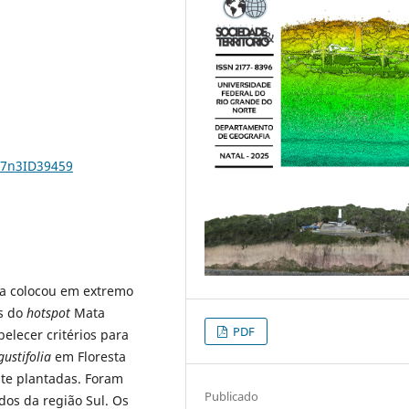
37n3ID39459
ia colocou em extremo
es do
hotspot
Mata
PDF
belecer critérios para
ustifolia
em Floresta
te plantadas. Foram
Publicado
ados da região Sul. Os