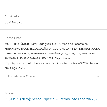
Publicado
30-04-2026
Como Citar
MONTEIRO JÚNIOR, Irami Rodrigues; COSTA, Maria do Socorro da.
FETICHISMO E COMERCIALIZAÇÃO DA CULTURA DA RENDA RENASCENÇA DO
CARIRI PARAIBANO.
Sociedade e Território
,
[S. l.]
, v. 38, n. 1, 2026. DOI:
10.21680/2177-8396.2026v38n1ID42637. Disponível em:
https://periodicos.ufrn.br/sociedadeeterritorio/article/view/42637. Acesso
em: 8 ago. 2026.
Fomatos de Citação
Edição
v. 38 n. 1 (2026): Seção Especial - Premio José Lacerda 2025