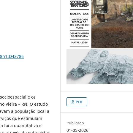
38n1ID42786
 socioespacial e os
PDF
o Vieira – RN. O estudo
evam a população local a
erviços que estimulam
Publicado
a foi a quantitativa e
01-05-2026
os através de entrevistas