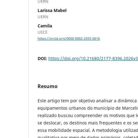
UERN
Larissa Mabel
UERN
Camila
UECE
https://orcid.org/0000-0002-2935-0616
DOI:
https://doi.org/10.21680/2177-8396.2026v
Resumo
Este artigo tem por objetivo analisar a dinâmica
equipamentos urbanos do município de Marcelin
realizado buscou compreender os motivos que l
se deslocar, os destinos mais frequentes e os s
essa mobilidade espacial. A metodologia utilizad
qualitativa por meio de dados primários, coletad