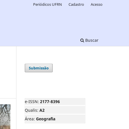
Periódicos UFRN
Cadastro
Acesso
Buscar
Submissão
e-ISSN:
2177-8396
Qualis:
A2
Área:
Geografia