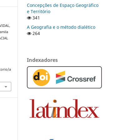
Concepções de Espaço Geográfico
e Território
341
 VIDAL,
A Geografia e o método dialético
amila
264
ACIAL
Indexadores
torio/a