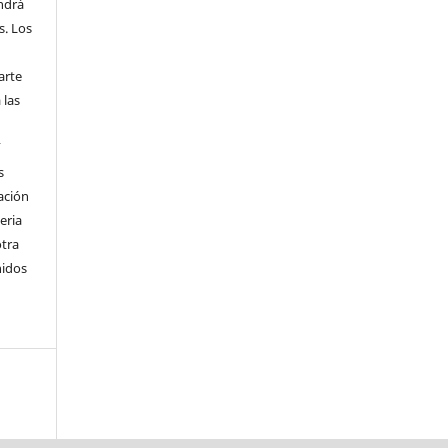
endrá
s. Los
arte
 las
í
s
ación
eria
otra
nidos