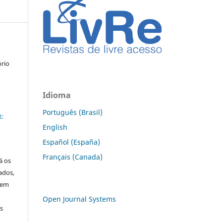
ório
Idioma
a
Português (Brasil)
-
English
Español (España)
Français (Canada)
á os
ados,
 em
Open Journal Systems
os