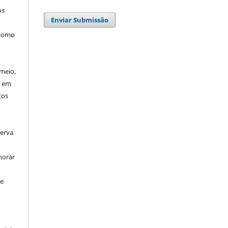
os
Enviar Submissão
 como
meio,
u em
tos
serva
horar
se