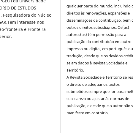
PGEO) da Universidade
qualquer parte do mundo, incluindo 
TÓRIO DE ESTUDOS
direitos às renovações, expansões e
 Pesquisadora do Núcleo
disseminações da contribuição, bem
GAR.Tem interesse nos
outros direitos subsidiá¡rios. Os(as)
o-fronteira e Fronteira
autores(as) têm permissão para a
perior.
publicação da contribuição em outro 
impresso ou digital, em português o
tradução, desde que os devidos crédi
sejam dados à Revista Sociedade e
Território.
A Revista Sociedade e Território se re
o direito de adequar os textos
submetidos sempre que for para mel
sua clareza ou ajustar às normas de
publicação, e desde que o autor não 
manifeste em contrário.