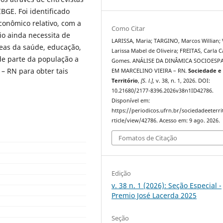
GE. Foi identificado
onômico relativo, com a
Como Citar
io ainda necessita de
LARISSA, Maria; TARGINO, Marcos Willian;
eas da saúde, educação,
Larissa Mabel de Oliveira; FREITAS, Carla C
de parte da população a
Gomes. ANÁLISE DA DINÂMICA SOCIOESP
 – RN para obter tais
EM MARCELINO VIEIRA – RN.
Sociedade e
Território
,
[S. l.]
, v. 38, n. 1, 2026. DOI:
10.21680/2177-8396.2026v38n1ID42786.
Disponível em:
https://periodicos.ufrn.br/sociedadeeterri
rticle/view/42786. Acesso em: 9 ago. 2026.
Fomatos de Citação
Edição
v. 38 n. 1 (2026): Seção Especial -
Premio José Lacerda 2025
Seção