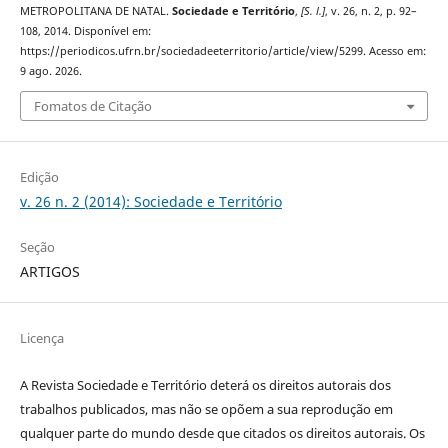
METROPOLITANA DE NATAL.
Sociedade e Território
,
[S. l.]
, v. 26, n. 2, p. 92–
108, 2014. Disponível em:
https://periodicos.ufrn.br/sociedadeeterritorio/article/view/5299. Acesso em:
9 ago. 2026.
Fomatos de Citação
Edição
v. 26 n. 2 (2014): Sociedade e Território
Seção
ARTIGOS
Licença
A Revista Sociedade e Território deterá os direitos autorais dos
trabalhos publicados, mas não se opõem a sua reprodução em
qualquer parte do mundo desde que citados os direitos autorais. Os