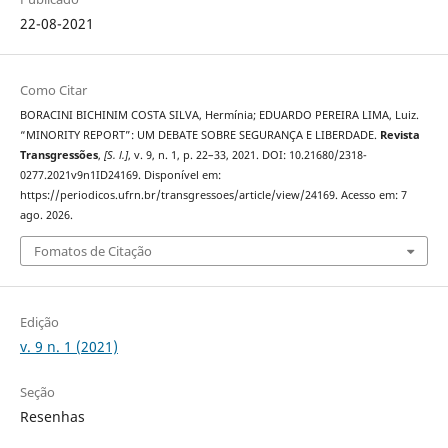
22-08-2021
Como Citar
BORACINI BICHINIM COSTA SILVA, Hermínia; EDUARDO PEREIRA LIMA, Luiz.
“MINORITY REPORT”: UM DEBATE SOBRE SEGURANÇA E LIBERDADE.
Revista
Transgressões
,
[S. l.]
, v. 9, n. 1, p. 22–33, 2021. DOI: 10.21680/2318-
0277.2021v9n1ID24169. Disponível em:
https://periodicos.ufrn.br/transgressoes/article/view/24169. Acesso em: 7
ago. 2026.
Fomatos de Citação
Edição
v. 9 n. 1 (2021)
Seção
Resenhas