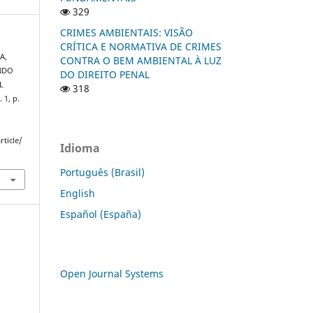
329
CRIMES AMBIENTAIS: VISÃO
CRÍTICA E NORMATIVA DE CRIMES
A,
CONTRA O BEM AMBIENTAL À LUZ
ENDO
DO DIREITO PENAL
L
318
. 1, p.
rticle/
Idioma
Português (Brasil)
English
Español (España)
Open Journal Systems