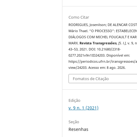
Como Citar
RODRIGUES, Josenilson; DE ALENCAR COST
Mário Thael. “O PROCESSO”: ESTABELEC
DIÁLOGOS COM MICHEL FOUCAULT E KAR
MARX.
Revista Transgressões
,
[S. l.]
, v. 9, n
43–53, 2021. DOI: 10.21680/2318-
0277.2021v9n1ID24203. Disponível em:
https://periodicos.ufrn.br/transgressoes/a
view/24203. Acesso em: 8 ago. 2026.
Fomatos de Citação
Edição
v. 9 n. 1 (2021)
Seção
Resenhas