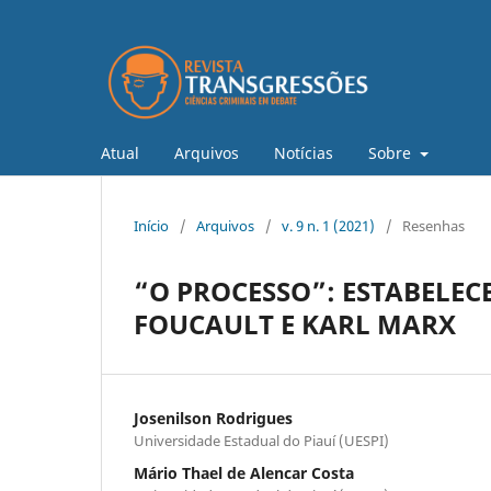
Atual
Arquivos
Notícias
Sobre
Início
/
Arquivos
/
v. 9 n. 1 (2021)
/
Resenhas
“O PROCESSO”: ESTABELE
FOUCAULT E KARL MARX
Josenilson Rodrigues
Universidade Estadual do Piauí (UESPI)
Mário Thael de Alencar Costa