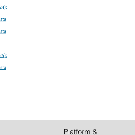
24):
ista
ista
25):
ista