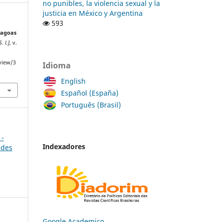
no punibles, la violencia sexual y la
justicia en México y Argentina
593
agoas
S. l.]
, v.
/view/3
Idioma
English
Español (España)
Português (Brasil)
 -
Indexadores
ades
Google Academico