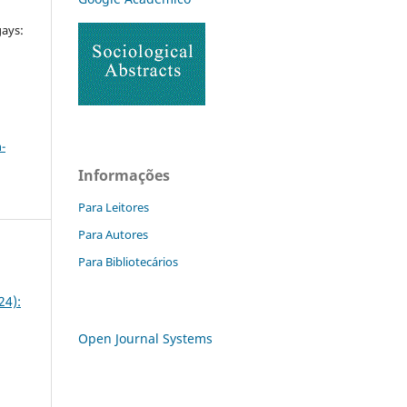
gays:
a
-
Informações
Para Leitores
Para Autores
Para Bibliotecários
24):
Open Journal Systems