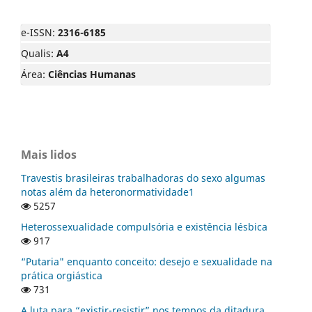
e-ISSN:
2316-6185
Qualis:
A4
Área:
Ciências Humanas
Mais lidos
Travestis brasileiras trabalhadoras do sexo algumas
notas além da heteronormatividade1
5257
Heterossexualidade compulsória e existência lésbica
917
“Putaria" enquanto conceito: desejo e sexualidade na
prática orgiástica
731
A luta para “existir-resistir” nos tempos da ditadura