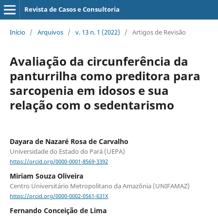
Revista de Casos e Consultoria
Início
/
Arquivos
/
v. 13 n. 1 (2022)
/
Artigos de Revisão
Avaliação da circunferência da
panturrilha como preditora para
sarcopenia em idosos e sua
relação com o sedentarismo
Dayara de Nazaré Rosa de Carvalho
Universidade do Estado do Pará (UEPA)
https://orcid.org/0000-0001-8569-3392
Miriam Souza Oliveira
Centro Universitário Metropolitano da Amazônia (UNIFAMAZ)
https://orcid.org/0000-0002-0561-631X
Fernando Conceição de Lima