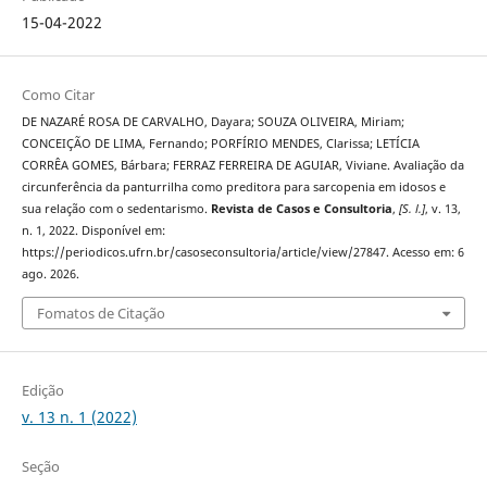
15-04-2022
Como Citar
DE NAZARÉ ROSA DE CARVALHO, Dayara; SOUZA OLIVEIRA, Miriam;
CONCEIÇÃO DE LIMA, Fernando; PORFÍRIO MENDES, Clarissa; LETÍCIA
CORRÊA GOMES, Bárbara; FERRAZ FERREIRA DE AGUIAR, Viviane. Avaliação da
circunferência da panturrilha como preditora para sarcopenia em idosos e
sua relação com o sedentarismo.
Revista de Casos e Consultoria
,
[S. l.]
, v. 13,
n. 1, 2022. Disponível em:
https://periodicos.ufrn.br/casoseconsultoria/article/view/27847. Acesso em: 6
ago. 2026.
Fomatos de Citação
Edição
v. 13 n. 1 (2022)
Seção