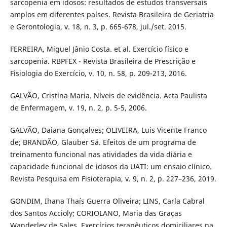
sarcopenia em idosos: resultados de estudos transversais
amplos em diferentes países. Revista Brasileira de Geriatria
e Gerontologia, v. 18, n. 3, p. 665-678, jul./set. 2015.
FERREIRA, Miguel Jânio Costa. et al. Exercício físico e
sarcopenia. RBPFEX - Revista Brasileira de Prescrição e
Fisiologia do Exercício, v. 10, n. 58, p. 209-213, 2016.
GALVÃO, Cristina Maria. Níveis de evidência. Acta Paulista
de Enfermagem, v. 19, n. 2, p. 5-5, 2006.
GALVÃO, Daiana Gonçalves; OLIVEIRA, Luis Vicente Franco
de; BRANDÃO, Glauber Sá. Efeitos de um programa de
treinamento funcional nas atividades da vida diária e
capacidade funcional de idosos da UATI: um ensaio clínico.
Revista Pesquisa em Fisioterapia, v. 9, n. 2, p. 227–236, 2019.
GONDIM, Ihana Thaís Guerra Oliveira; LINS, Carla Cabral
dos Santos Accioly; CORIOLANO, Maria das Graças
Wanderley de Sales. Exercícios terapêuticos domiciliares na