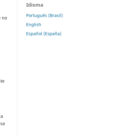
Idioma
Português (Brasil)
e no
English
Español (España)
nte
ca
ssa