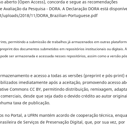
esso aberto (Open Access), concorda e segue as recomendações
re Avaliação da Pesquisa - DORA. A Declaração DORA está disponív
nt/uploads/2018/11/DORA_Brazilian-Portuguese.pdf
prints, permitindo a submissão de trabalhos já armazenados em outras plataform
reprint dos documentos submetidos em repositórios institucionais ou digitais. 
m pode ser armazenada e acessada nesses repositórios, assim como a versão pós
armazenamento e acesso a todas as versões (preprint e pós-print)
nibilizados imediatamente após a aceitação, promovendo acesso ab
reative Commons CC BY, permitindo distribuição, remixagem, adapt
s comerciais, desde que seja dado o devido crédito ao autor original
nhuma taxa de publicação.
os no Portal, a UFRN mantém acordo de cooperação técnica, enqu
rasileira de Serviços de Preservação Digital, que, por sua vez, por