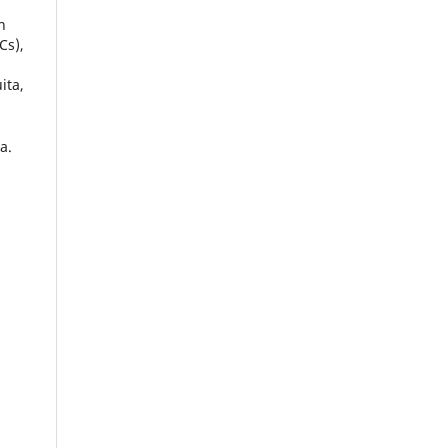
n
Cs),
ita,
a.