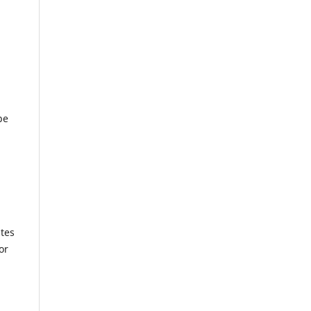
pe
tes
or