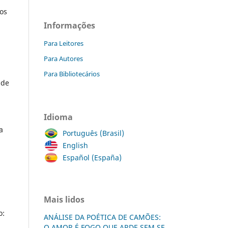
sos
Informações
Para Leitores
Para Autores
Para Bibliotecários
nde
Idioma
a
Português (Brasil)
English
Español (España)
Mais lidos
o:
ANÁLISE DA POÉTICA DE CAMÕES:
O AMOR É FOGO QUE ARDE SEM SE