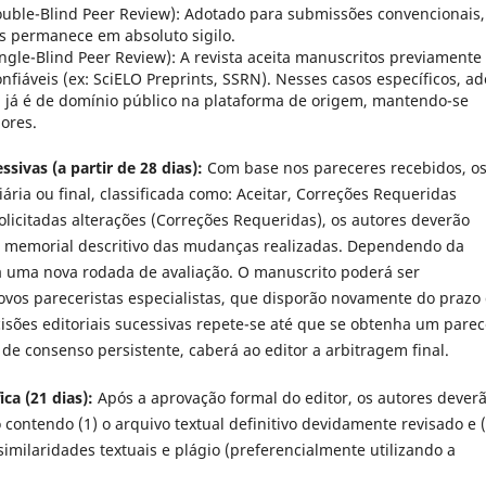
uble-Blind Peer Review): Adotado para submissões convencionais,
es permanece em absoluto sigilo.
Single-Blind Peer Review): A revista aceita manuscritos previamente
fiáveis (ex: SciELO Preprints, SSRN). Nesses casos específicos, ad
a já é de domínio público na plataforma de origem, mantendo-se
ores.
ssivas (a partir de 28 dias):
Com base nos pareceres recebidos, o
ria ou final, classificada como: Aceitar, Correções Requeridas
olicitadas alterações (Correções Requeridas), os autores deverão
 memorial descritivo das mudanças realizadas. Dependendo da
rá uma nova rodada de avaliação. O manuscrito poderá ser
ovos pareceristas especialistas, que disporão novamente do prazo
ecisões editoriais sucessivas repete-se até que se obtenha um parec
a de consenso persistente, caberá ao editor a arbitragem final.
ca (21 dias):
Após a aprovação formal do editor, os autores dever
ontendo (1) o arquivo textual definitivo devidamente revisado e (
similaridades textuais e plágio (preferencialmente utilizando a