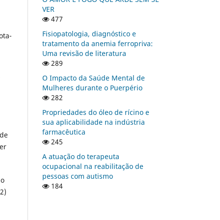
VER
477
Fisiopatologia, diagnóstico e
ota-
tratamento da anemia ferropriva:
Uma revisão de literatura
289
s
O Impacto da Saúde Mental de
Mulheres durante o Puerpério
282
Propriedades do óleo de rícino e
sua aplicabilidade na indústria
farmacêutica
 de
245
er
A atuação do terapeuta
ocupacional na reabilitação de
pessoas com autismo
ão
184
2)