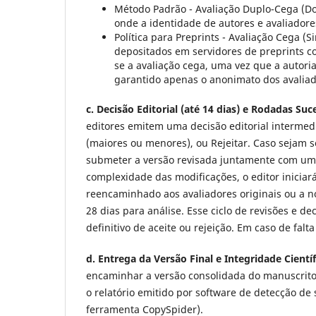
Método Padrão - Avaliação Duplo-Cega (Do
onde a identidade de autores e avaliador
Política para Preprints - Avaliação Cega (
depositados em servidores de preprints con
se a avaliação cega, uma vez que a autori
garantido apenas o anonimato dos avaliad
c. Decisão Editorial (até 14 dias) e Rodadas Suce
editores emitem uma decisão editorial intermediá
(maiores ou menores), ou Rejeitar. Caso sejam s
submeter a versão revisada juntamente com um
complexidade das modificações, o editor inicia
reencaminhado aos avaliadores originais ou a n
28 dias para análise. Esse ciclo de revisões e d
definitivo de aceite ou rejeição. Em caso de falt
d. Entrega da Versão Final e Integridade Científi
encaminhar a versão consolidada do manuscrito c
o relatório emitido por software de detecção de 
ferramenta CopySpider).