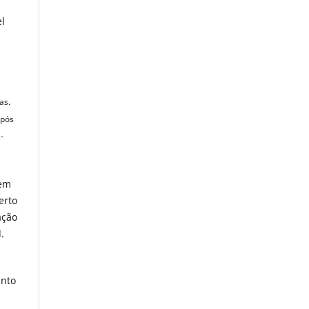
el
as.
Após
-
 em
erto
ação
.
anto