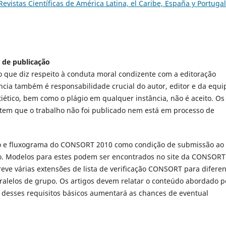
vistas Científicas de América Latina, el Caribe, España y Portugal
a de publicação
no que diz respeito à conduta moral condizente com a editoração
ência também é responsabilidade crucial do autor, editor e da equi
iético, bem como o plágio em qualquer instância, não é aceito. Os
ntem que o trabalho não foi publicado nem está em processo de
ação e fluxograma do CONSORT 2010 como condição de submissão ao
o. Modelos para estes podem ser encontrados no site da CONSORT
ve várias extensões de lista de verificação CONSORT para diferen
aralelos de grupo. Os artigos devem relatar o conteúdo abordado p
o desses requisitos básicos aumentará as chances de eventual