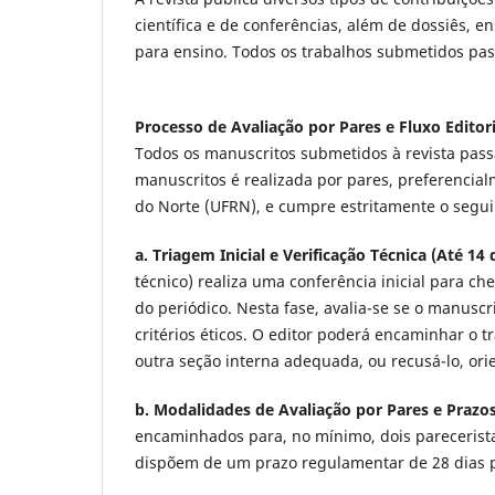
científica e de conferências, além de dossiês, e
para ensino. Todos os trabalhos submetidos pas
Processo de Avaliação por Pares e Fluxo Editori
Todos os manuscritos submetidos à revista pass
manuscritos é realizada por pares, preferencia
do Norte (UFRN), e cumpre estritamente o seguint
a. Triagem Inicial e Verificação Técnica (Até 14 
técnico) realiza uma conferência inicial para c
do periódico. Nesta fase, avalia-se se o manusc
critérios éticos. O editor poderá encaminhar o t
outra seção interna adequada, ou recusá-lo, or
b. Modalidades de Avaliação por Pares e Prazos 
encaminhados para, no mínimo, dois pareceristas
dispõem de um prazo regulamentar de 28 dias p