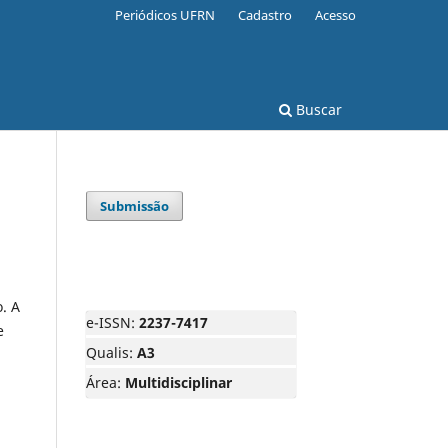
Periódicos UFRN
Cadastro
Acesso
Buscar
Submissão
. A
e-ISSN:
2237-7417
e
Qualis:
A3
Área:
Multidisciplinar