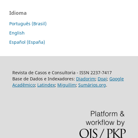
Idioma
Português (Brasil)
English
Español (España)
Revista de Casos e Consultoria - ISSN 2237-7417
Base de Dados e Indexadores:
Diadorim
;
Doaj
;
Google
Acadêmico
;
Latindex
;
Miguilim
;
Sumários.org
.