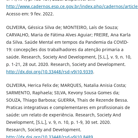
http://www.cadernos.esp.ce.gov.br/index.php/cadernos/articl
Acesso em: 9 fev. 2022.
OLIVEIRA, Géssica Silva de; MONTEIRO, Laís de Souza;
CARVALHO, Maria de Fátima Alves Aguiar; FREIRE, Ana Karla
da Silva. Saúde Mental em tempos da Pandemia da COVID-
19: concepções dos trabalhadores da atenção primaria a
saúde. Research, Society And Development, [S.L.], v. 9, n. 10,
p. 1-21, 28 out. 2020. Research, Society and Development.
http://dx.doi.org/10.33448/rsd-v9i10.9339
.
OLIVEIRA, Herica Felix de; MARQUES, Natalia Anisia Costa;
SARMENTO, Raphaela; SILVA, Kevony Sousa Gomes da;
SOUZA, Thiago Barbosa; GUERRA, Thais de Rezende Bessa.
Praticas integrativas e complementares em profissionais de
saúde: um relato de experiência. Research, Society And
Development, [S.L.], v. 9, n. 10, p. 1-9, 30 set. 2020.
Research, Society and Development.
http://dx.doi.org/10.33448/rsd-v9i10.8489