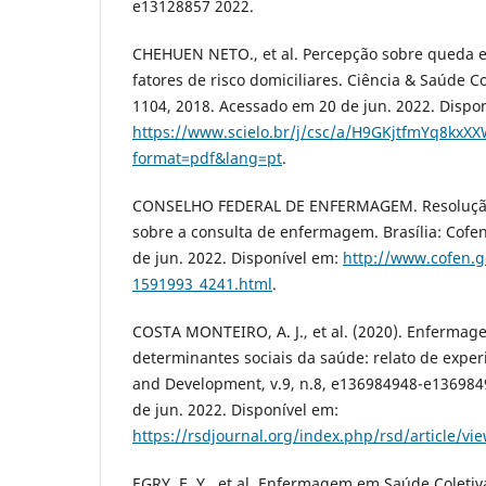
e13128857 2022.
CHEHUEN NETO., et al. Percepção sobre queda e
fatores de risco domiciliares. Ciência & Saúde Col
1104, 2018. Acessado em 20 de jun. 2022. Dispo
https://www.scielo.br/j/csc/a/H9GKjtfmYq8kxX
format=pdf&lang=pt
.
CONSELHO FEDERAL DE ENFERMAGEM. Resolução
sobre a consulta de enfermagem. Brasília: Cofe
de jun. 2022. Disponível em:
http://www.cofen.g
1591993_4241.html
.
COSTA MONTEIRO, A. J., et al. (2020). Enfermag
determinantes sociais da saúde: relato de experi
and Development, v.9, n.8, e136984948-e136984
de jun. 2022. Disponível em:
https://rsdjournal.org/index.php/rsd/article/v
EGRY, E. Y., et al. Enfermagem em Saúde Coletiv