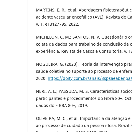
MARTINS, E. R., et al. Abordagem fisioterapêut
acidente vascular encefálico (AVE). Revista de Ca
v. 1, e13127795, 2022.
MICHELON, C. M.; SANTOS, N. V. Questionário on
coleta de dados para trabalho de conclusão de c
experiência. Revista de Casos e Consultoria, v. 1
NOGUEIRA, G. (2020). Teoria da intervenção pr
saúde coletiva no suporte ao processo de enferm
2020.
https://doity.com.br/anais/3spsaeabenpa
NERI, A. L.; YASSUDA, M. S. Características soci
participantes e procedimentos do Fibra 80+. O
dados do FIBRA 80+, 2019.
OLIVEIRA, M. C., et al. Importância da atenção 
ao processo de cuidado da pessoa idosa. Brazilia