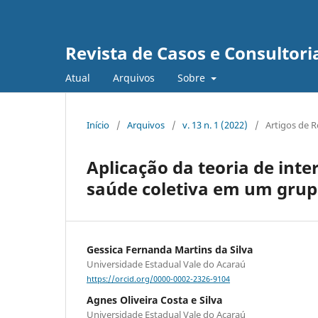
Revista de Casos e Consultori
Atual
Arquivos
Sobre
Início
/
Arquivos
/
v. 13 n. 1 (2022)
/
Artigos de R
Aplicação da teoria de in
saúde coletiva em um grupo
Gessica Fernanda Martins da Silva
Universidade Estadual Vale do Acaraú
https://orcid.org/0000-0002-2326-9104
Agnes Oliveira Costa e Silva
Universidade Estadual Vale do Acaraú