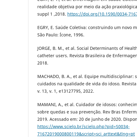
realidade objetiva por meio da ação praxiológica
suppl 1 ,2018.
https://doi.org/10.1590/0034-716
EGRY, E. Saúde Coletiva: construindo um novo
São Paulo: Ícone, 1996.
JORGE, B. M., et al. Social Determinants of Health
catheter users. Revista Brasileira de Enfermagem
2018.
MACHADO, B. A., et al. Equipe multidisciplinar: 
cuidados na qualidade de vida do idoso. Revista
v. 13, v. 1, e13127795, 2022.
MAMANI, A., et al. Cuidador de idosos: conhecim
sobre quedas e sua prevenção. Rev Bras Enferm, 
2019. Acessado em: 20 de junho de 2020. Dispon
https://www.scielo.br/scielo.php?pid=S0034-
71672019000800119&script=sci_arttext&tlng=pt