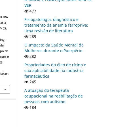
VER
477
VEIRA
Fisiopatologia, diagnóstico e
aria
tratamento da anemia ferropriva:
OMES,
Uma revisão de literatura
289
iny.
O Impacto da Saúde Mental de
 da
Mulheres durante o Puerpério
upo de
282
asos e
23.
Propriedades do óleo de rícino e
sua aplicabilidade na indústria
ia/arti
farmacêutica
245
A atuação do terapeuta
ocupacional na reabilitação de
pessoas com autismo
184