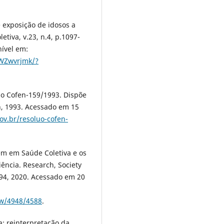
 exposição de idosos a
etiva, v.23, n.4, p.1097-
nível em:
XWZwvrjmk/?
 Cofen-159/1993. Dispõe
n, 1993. Acessado em 15
ov.br/resoluo-cofen-
em em Saúde Coletiva e os
ência. Research, Society
94, 2020. Acessado em 20
iew/4948/4588
.
a: reinterpretação da