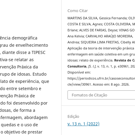
Como Citar
MARTINS DA SILVA, Gessica Fernanda; OLI
COSTA E SILVA, Agnes; COSTA OLIVEIRA, M
Erlane; ALVES DE FARIAS, Deyse; VINAS G
Ana Kelvia; CARVALHO ARAÚJO MOREIRA,
ência demográfica
Andrea; SIQUEIRA LIMA FREITAS, Cibelly Al
 grau de envelhecimento
Aplicação da teoria de intervenção práxica
 diante disse a TIPESC
enfermagem em saúde coletiva em um gr
iva-se relatar as
idosas: relato de experiência.
Revista de C
ervenção Práxica da
Consultoria
,
[S. l.]
, v. 13, n. 1, p. e30961, 20
Disponível em:
rupo de idosas. Estudo
https://periodicos.ufrn.br/casoseconsultor
lato de experiência, que
cle/view/30961. Acesso em: 8 ago. 2026.
odo entre setembro e
Fomatos de Citação
venção Práxica de
do foi desenvolvido por
dosas, de forma a
Edição
 enfermagem, abordagem
v. 13 n. 1 (2022)
e quedas e o uso de
 objetivo de prestar