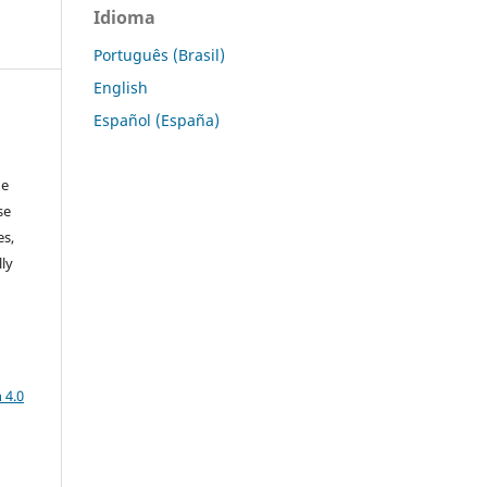
Idioma
Português (Brasil)
English
Español (España)
 e
se
es,
ly
a
 4.0