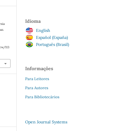
Idioma
esia
az.
English
Español (España)
Português (Brasil)
iew/113
Informações
Para Leitores
Para Autores
Para Bibliotecários
Open Journal Systems