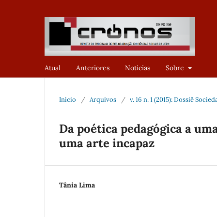
Atual
Anteriores
Notícias
Sobre
Início
/
Arquivos
/
v. 16 n. 1 (2015): Dossiê Socie
Da poética pedagógica a uma
uma arte incapaz
Tânia Lima