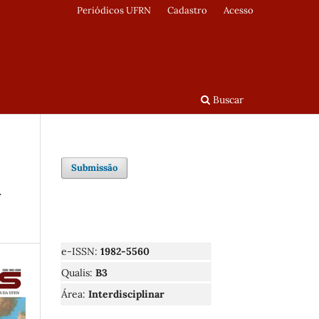
Periódicos UFRN
Cadastro
Acesso
Buscar
Submissão
a
e-ISSN:
1982-5560
Qualis:
B3
Área:
Interdisciplinar