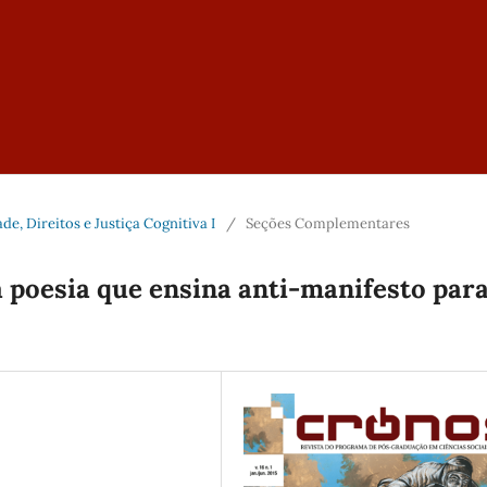
dade, Direitos e Justiça Cognitiva I
/
Seções Complementares
 poesia que ensina anti-manifesto par