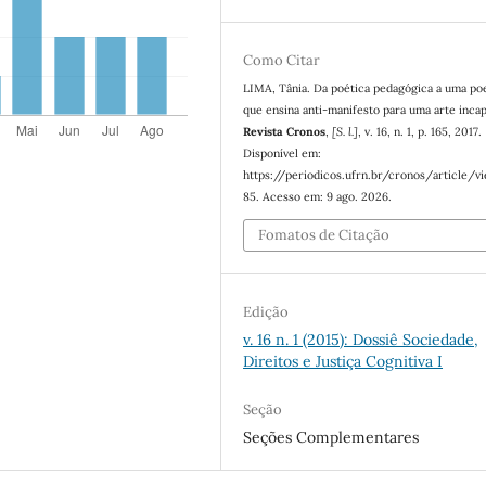
Como Citar
LIMA, Tânia. Da poética pedagógica a uma po
que ensina anti-manifesto para uma arte incap
Revista Cronos
,
[S. l.]
, v. 16, n. 1, p. 165, 2017.
Disponível em:
https://periodicos.ufrn.br/cronos/article/v
85. Acesso em: 9 ago. 2026.
Fomatos de Citação
Edição
v. 16 n. 1 (2015): Dossiê Sociedade,
Direitos e Justiça Cognitiva I
Seção
Seções Complementares