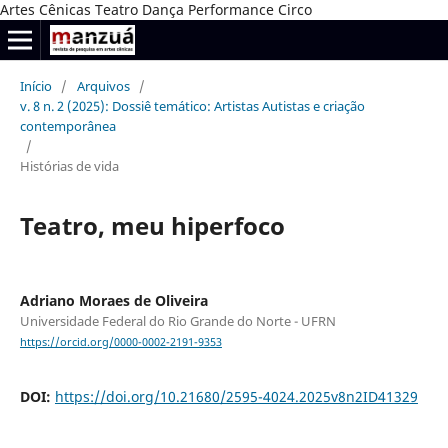
Artes Cênicas Teatro Dança Performance Circo
Início
/
Arquivos
/
v. 8 n. 2 (2025): Dossiê temático: Artistas Autistas e criação
contemporânea
/
Histórias de vida
Teatro, meu hiperfoco
Adriano Moraes de Oliveira
Universidade Federal do Rio Grande do Norte - UFRN
https://orcid.org/0000-0002-2191-9353
DOI:
https://doi.org/10.21680/2595-4024.2025v8n2ID41329