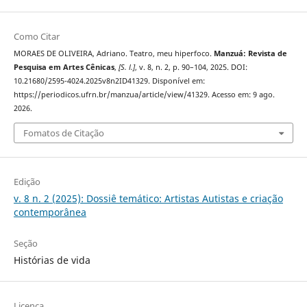
Como Citar
MORAES DE OLIVEIRA, Adriano. Teatro, meu hiperfoco.
Manzuá: Revista de
Pesquisa em Artes Cênicas
,
[S. l.]
, v. 8, n. 2, p. 90–104, 2025. DOI:
10.21680/2595-4024.2025v8n2ID41329. Disponível em:
https://periodicos.ufrn.br/manzua/article/view/41329. Acesso em: 9 ago.
2026.
Fomatos de Citação
Edição
v. 8 n. 2 (2025): Dossiê temático: Artistas Autistas e criação
contemporânea
Seção
Histórias de vida
Licença