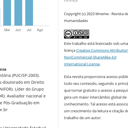
Licença
Copyright (c) 2023 Mneme - Revista d
Humanidades
Este trabalho está licenciado sob um
licença
Creative Commons Attribution
NonCommercial-ShareAlike 4.0
International License
.
leza
stória (PUC/SP-2003).
Esta revista proporciona acesso públi
ós-doutorado em Direito
todo seu conteúdo, seguindo o princí
UNIFOR). Líder do Grupo
que tornar gratuito o acesso a pesqui
R). Avaliador nacional e
gera um maior intercâmbio global de
a e Pós-Graduação em
conhecimento. Tal acesso está associ
r.br
um crescimento da leitura e citação d
trabalho de um autor.
a Universidade Estadual