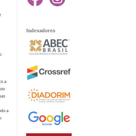
e
Indexadores
a
-
co a
pio
sas
ado a
o