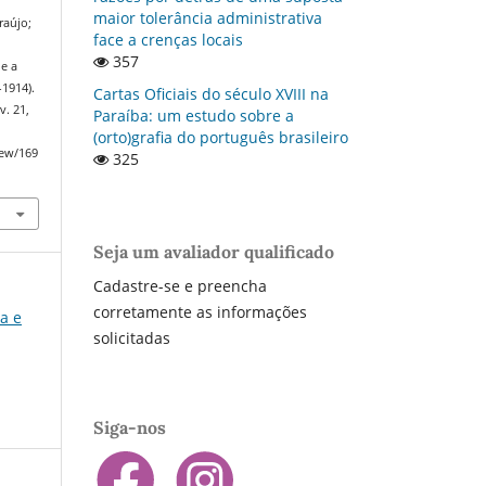
maior tolerância administrativa
raújo;
face a crenças locais
357
 e a
-1914).
Cartas Oficiais do século XVIII na
 v. 21,
Paraí­ba: um estudo sobre a
(orto)grafia do português brasileiro
iew/169
325
Seja um avaliador qualificado
Cadastre-se e preencha
corretamente as informações
ia e
solicitadas
Siga-nos