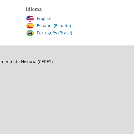
Idioma
English
Español (España)
Português (Brasil)
amento de História (CERES).