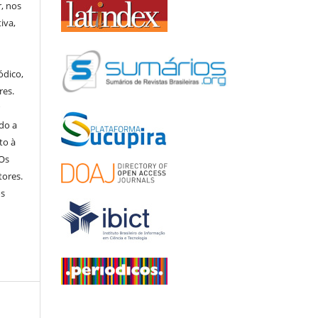
, nos
iva,
ódico,
res.
r
do a
to à
 Os
tores.
os