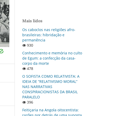
Mais lidos
Os caboclos nas religiões afro-
brasileiras: hibridação e
permanência
930
Conhecimento e memória no culto
de Egum: a confecção da casa-
corpo da morte
478
O SOFISTA COMO RELATIVISTA: A
IDEIA DE “RELATIVISMO MORAL”
NAS NARRATIVAS
CONSPIRACIONISTAS DA BRASIL
PARALELO
396
Feitiçaria na Angola oitocentista:
razões por detrás de uma suposta