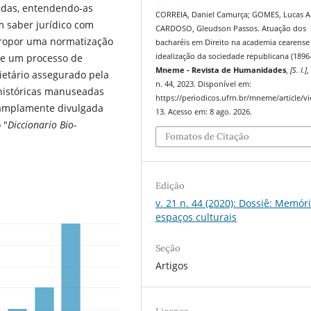
radas, entendendo-as
CORREIA, Daniel Camurça; GOMES, Lucas A
m saber jurídico com
CARDOSO, Gleudson Passos. Atuação dos
propor uma normatização
bacharéis em Direito na academia cearense
se um processo de
idealização da sociedade republicana (1896
Mneme - Revista de Humanidades
,
[S. l.]
,
etário assegurado pela
n. 44, 2023. Disponível em:
s históricas manuseadas
https://periodicos.ufrn.br/mneme/article/v
 amplamente divulgada
13. Acesso em: 8 ago. 2026.
 "
Diccionario Bio-
Fomatos de Citação
Edição
v. 21 n. 44 (2020): Dossiê: Memór
espaços culturais
Seção
Artigos