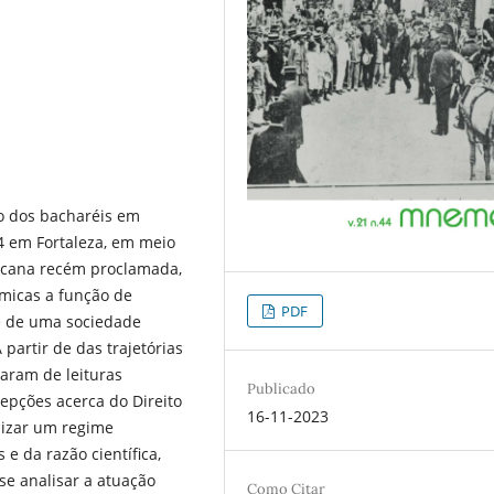
ão dos bacharéis em
4 em Fortaleza, em meio
licana recém proclamada,
micas a função de
PDF
 e de uma sociedade
partir de das trajetórias
haram de leituras
Publicado
epções acerca do Direito
16-11-2023
alizar um regime
e da razão científica,
e analisar a atuação
Como Citar