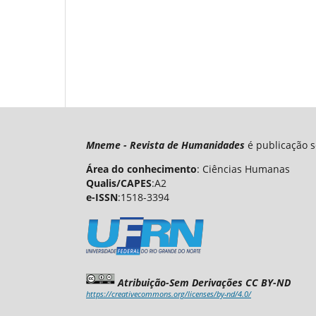
Mneme - Revista de Humanidades
é publicação s
Área do conhecimento
: Ciências Humanas
Qualis/CAPES
:A2
e-ISSN
:1518-3394
Atribuição-Sem Derivações CC BY-ND
https://creativecommons.org/licenses/by-nd/4.0/