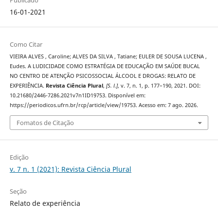
Publicado
16-01-2021
Como Citar
VIEIRA ALVES , Caroline; ALVES DA SILVA , Tatiane; EULER DE SOUSA LUCENA ,
Eudes. A LUDICIDADE COMO ESTRATÉGIA DE EDUCAÇÃO EM SAÚDE BUCAL
NO CENTRO DE ATENÇÃO PSICOSSOCIAL ÁLCOOL E DROGAS: RELATO DE
EXPERIÊNCIA.
Revista Ciência Plural
,
[S. l.]
, v. 7, n. 1, p. 177–190, 2021. DOI:
10.21680/2446-7286.2021v7n1ID19753. Disponível em:
https://periodicos.ufrn.br/rcp/article/view/19753. Acesso em: 7 ago. 2026.
Fomatos de Citação
Edição
v. 7 n. 1 (2021): Revista Ciência Plural
Seção
Relato de experiência