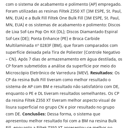
com o sistema de acabamento e polimento (AP) empregado.
Foram utilizadas as resinas Filtek Z350 XT (3M ESPE, St. Paul,
MN, EUA) e a Bulk Fill Filtek One Bulk Fill (3M ESPE, St. Paul,
MN, EUA) e os sistemas de acabamento e polimento: Discos
de Lixa Sof-Lex Pop On Kit (DL); Discos Diamantado Espiral
Sof-Lex (DE); Ponta Enhance (PE) e Broca Carbide
Multilaminada nº 0283F (BM), que foram comparados com
superfície deixada pela Tira de Poliester (Controle Negativo
– CN). Após 7 dias de armazenamento em água destilada, os
CP foram submetidos a análise da superfície por meio do
Microscópio Eletrônico de Varredura (MEV).
Resultados:
Os
CP da resina Bulk Fill tiveram como melhor resultado o
sistema de AP com BM e resultado não satisfatório com DE,
enquanto o PE e DL tiveram resultados semelhantes. Os CP
da resina Filtek Z350 XT tiveram melhor aspecto visual de
lisura superficial no grupo CN e pior resultado no grupo
com DE.
Conclusões:
Dessa forma, o sistema que
apresentou melhor resultado foi com a BM na resina Bulk
Fill, enquanto a Filtek Z350 XT apresentou-se melhor no