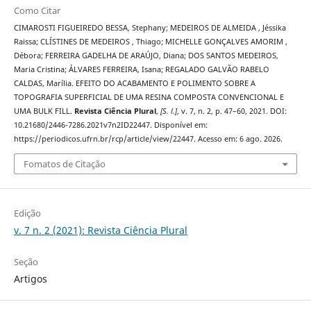
Como Citar
CIMAROSTI FIGUEIREDO BESSA, Stephany; MEDEIROS DE ALMEIDA , Jéssika
Raissa; CLÍSTINES DE MEDEIROS , Thiago; MICHELLE GONÇALVES AMORIM ,
Débora; FERREIRA GADELHA DE ARAÚJO, Diana; DOS SANTOS MEDEIROS,
Maria Cristina; ÁLVARES FERREIRA, Isana; REGALADO GALVÃO RABELO
CALDAS, Marília. EFEITO DO ACABAMENTO E POLIMENTO SOBRE A
TOPOGRAFIA SUPERFICIAL DE UMA RESINA COMPOSTA CONVENCIONAL E
UMA BULK FILL.
Revista Ciência Plural
,
[S. l.]
, v. 7, n. 2, p. 47–60, 2021. DOI:
10.21680/2446-7286.2021v7n2ID22447. Disponível em:
https://periodicos.ufrn.br/rcp/article/view/22447. Acesso em: 6 ago. 2026.
Fomatos de Citação
Edição
v. 7 n. 2 (2021): Revista Ciência Plural
Seção
Artigos