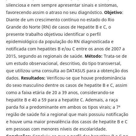
silenciosa e nem sempre apresentar sinais e sintomas,
favorecendo assim o atraso no seu diagnóstico.
Objetivo
:
Diante de um crescimento contínuo no estado do Rio
Grande do Norte (RN) de casos de Hepatite B e C, o
presente trabalho objetivou identificar o perfil
epidemiológico da população do RN diagnosticada e
notificada com hepatites B e/ou C entre os anos de 2007 a
2015, segundo as regionais de saúde.
Método:
Trata-se de
um estudo observacional, descritivo, do tipo transversal,
que utilizou uma consulta ao DATASUS para a obtenção dos
dados.
Resultados:
Verificou-se que houve predominância
do sexo masculino dentre os casos de hepatite B e C, assim
como a faixa etária de 20 a 39 anos, considerando-se
hepatite B e 40 a 59 para a hepatite C. Ademais, a raça
parda foi a predominante em ambos os tipos virais; a 7ª
região de saúde foi a regional que mais possuiu notificação
e houve uma maior prevalência dos casos de hepatite B e C
em pessoas com menores níveis de escolaridade.