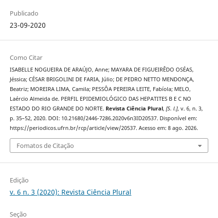
Publicado
23-09-2020
Como Citar
ISABELLE NOGUEIRA DE ARAÚJO, Anne; MAYARA DE FIGUEIRÊDO OSÉAS,
Jéssica; CÉSAR BRIGOLINI DE FARIA, Júlio; DE PEDRO NETTO MENDONÇA,
Beatriz; MOREIRA LIMA, Camila; PESSÔA PEREIRA LEITE, Fabíola; MELO,
Laércio Almeida de. PERFIL EPIDEMIOLÓGICO DAS HEPATITES B E C NO
ESTADO DO RIO GRANDE DO NORTE.
Revista Ciência Plural
,
[S. l.]
, v. 6, n. 3,
p. 35–52, 2020. DOI: 10.21680/2446-7286.2020v6n3ID20537. Disponível em:
https://periodicos.ufrn.br/rcp/article/view/20537. Acesso em: 8 ago. 2026.
Fomatos de Citação
Edição
v. 6 n. 3 (2020): Revista Ciência Plural
Seção