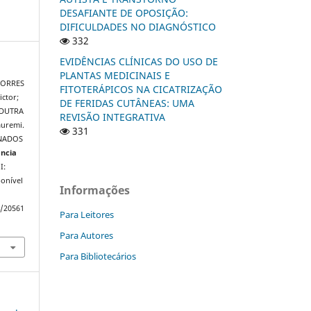
DESAFIANTE DE OPOSIÇÃO:
DIFICULDADES NO DIAGNÓSTICO
332
EVIDÊNCIAS CLÍNICAS DO USO DE
PLANTAS MEDICINAIS E
TORRES
FITOTERÁPICOS NA CICATRIZAÇÃO
ictor;
DE FERIDAS CUTÂNEAS: UMA
 DUTRA
REVISÃO INTEGRATIVA
auremi.
331
NADOS
ência
I:
onível
Informações
w/20561
Para Leitores
Para Autores
Para Bibliotecários