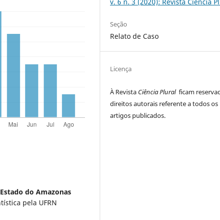
v. 6 n. 3 (2020): Revista Ciência P
Seção
Relato de Caso
Licença
À Revista
Ciência Plural
ficam reserva
direitos autorais referente a todos os
artigos publicados.
 Estado do Amazonas
ntística pela UFRN