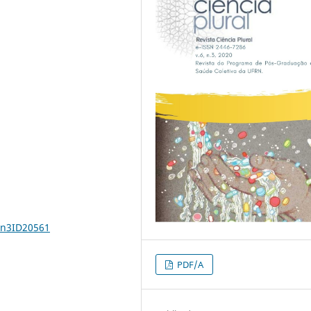
6n3ID20561
PDF/A