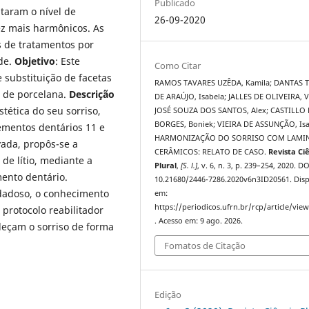
Publicado
taram o nível de
26-09-2020
vez mais harmônicos. As
s de tratamentos por
ade.
Objetivo
: Este
Como Citar
 substituição de facetas
RAMOS TAVARES UZÊDA, Kamila; DANTAS 
s de porcelana.
Descrição
DE ARAÚJO, Isabela; JALLES DE OLIVEIRA, V
stética do seu sorriso,
JOSÉ SOUZA DOS SANTOS, Alex; CASTILLO
BORGES, Boniek; VIEIRA DE ASSUNÇÃO, Is
ementos dentários 11 e
HARMONIZAÇÃO DO SORRISO COM LAMI
vada, propôs-se a
CERÂMICOS: RELATO DE CASO.
Revista Ci
de lítio, mediante a
Plural
,
[S. l.]
, v. 6, n. 3, p. 239–254, 2020. DO
mento dentário.
10.21680/2446-7286.2020v6n3ID20561. Disp
dadoso, o conhecimento
em:
https://periodicos.ufrn.br/rcp/article/vie
protocolo reabilitador
. Acesso em: 9 ago. 2026.
eçam o sorriso de forma
Fomatos de Citação
Edição