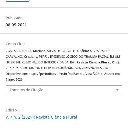
Publicado
08-05-2021
Como Citar
COSTA CALHEIRA, Mariana; SILVA DE CARVALHO, Fábio; ALVES PAZ DE
CARVALHO, Cristiane. PERFIL EPIDEMIOLÓGICO DO TRAUMA FACIAL EM UM
HOSPITAL REGIONAL DO INTERIOR DA BAHIA .
Revista Ciência Plural
,
[S. l.]
,
v. 7, n. 2, p. 88–106, 2021. DOI: 10.21680/2446-7286.2021v7n2ID22214.
Disponível em: https://periodicos.ufrn.br/rcp/article/view/22214. Acesso em:
7 ago. 2026.
Fomatos de Citação
Edição
v. 7 n. 2 (2021): Revista Ciência Plural