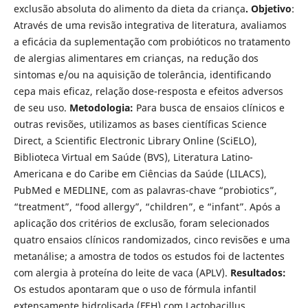
exclusão absoluta do alimento da dieta da criança
. Objetivo
:
Através de uma revisão integrativa de literatura, avaliamos
a eficácia da suplementação com probióticos no tratamento
de alergias alimentares em crianças, na redução dos
sintomas e/ou na aquisição de tolerância, identificando
cepa mais eficaz, relação dose-resposta e efeitos adversos
de seu uso.
Metodologia:
Para busca de ensaios clínicos e
outras revisões, utilizamos as bases científicas Science
Direct, a Scientific Electronic Library Online (SciELO),
Biblioteca Virtual em Saúde (BVS), Literatura Latino-
Americana e do Caribe em Ciências da Saúde (LILACS),
PubMed e MEDLINE, com as palavras-chave “probiotics”,
“treatment”, “food allergy”, “children”, e “infant”. Após a
aplicação dos critérios de exclusão, foram selecionados
quatro ensaios clínicos randomizados, cinco revisões e uma
metanálise; a amostra de todos os estudos foi de lactentes
com alergia à proteína do leite de vaca (APLV).
Resultados:
Os estudos apontaram que o uso de fórmula infantil
extensamente hidrolisada (FEH) com Lactobacillus