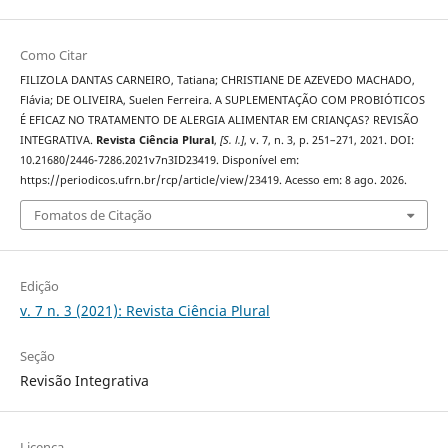
Como Citar
FILIZOLA DANTAS CARNEIRO, Tatiana; CHRISTIANE DE AZEVEDO MACHADO,
Flávia; DE OLIVEIRA, Suelen Ferreira. A SUPLEMENTAÇÃO COM PROBIÓTICOS
É EFICAZ NO TRATAMENTO DE ALERGIA ALIMENTAR EM CRIANÇAS? REVISÃO
INTEGRATIVA.
Revista Ciência Plural
,
[S. l.]
, v. 7, n. 3, p. 251–271, 2021. DOI:
10.21680/2446-7286.2021v7n3ID23419. Disponível em:
https://periodicos.ufrn.br/rcp/article/view/23419. Acesso em: 8 ago. 2026.
Fomatos de Citação
Edição
v. 7 n. 3 (2021): Revista Ciência Plural
Seção
Revisão Integrativa
Licença