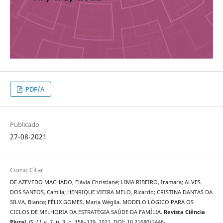
PDF/A
Publicado
27-08-2021
Como Citar
DE AZEVEDO MACHADO, Flávia Christiane; LIMA RIBEIRO, Iramara; ALVES
DOS SANTOS, Camila; HENRIQUE VIEIRA MELO, Ricardo; CRISTINA DANTAS DA
SILVA, Bianca; FÉLIX GOMES, Maria Wégila. MODELO LÓGICO PARA OS
CICLOS DE MELHORIA DA ESTRATÉGIA SAÚDE DA FAMÍLIA.
Revista Ciência
Plural
,
[S. l.]
, v. 7, n. 3, p. 158–179, 2021. DOI: 10.21680/2446-