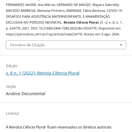
FERNANDES XAVIER, Ana Márcia; GERMANO DE ARAÚJO, Mayara Gabrielly;
MACEDO BARBOSA, Wanessa Pinheiro; ANDRADE, Fábia Barbosa. COVID-19:
DESAFIOS PARA ASSISTÊNCIA MATERNOINFANTIL E AMAMENTAÇÃO
EXCLUSIVA NO PERÍODO NEONATAL.
Revista Ciência Plural
,
[S. l.]
, v. 8, n. 1,
p. e24776, 2021. DOI: 10.21680/2446-7286.2022v8n1ID24776. Disponível em:
https://periodicos.ufrn.br/rcp/article/view/24776. Acesso em: 6 ago. 2026.
Fomatos de Citação
Edição
v. 8 n. 1 (2022): Revista Ciência Plural
Seção
Análise Documental
Licença
À Revista
Ciência Plural
ficam reservados os direitos autorais