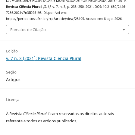
DA MORBIDADE HOSPITALAR E MORTALIDADE POR NEOPLASIA: 2015 - 2019.
Revista Ciência Plural
,
[S. l.]
, v. 7, n. 3, p. 235–250, 2021. DOI: 10.21680/2446-
7286.2021v7n3ID25195. Disponível em:
https://periodicos.ufrn.br/rcp/article/view/25195. Acesso em: 8 ago. 2026.
Fomatos de Citação
Edição
v. 7 n. 3 (2021): Revista Ciência Plural
Seção
Artigos
Licença
À Revista
Ciência Plural
ficam reservados os direitos autorais
referente a todos os artigos publicados.