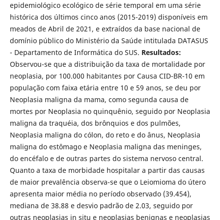
epidemiológico ecológico de série temporal em uma série
histórica dos últimos cinco anos (2015-2019) disponíveis em
meados de Abril de 2021, e extraídos da base nacional de
domínio público do Ministério da Saúde intitulada DATASUS
- Departamento de Informática do SUS.
Resultados:
Observou-se que a distribuição da taxa de mortalidade por
neoplasia, por 100.000 habitantes por Causa CID-BR-10 em
população com faixa etária entre 10 e 59 anos, se deu por
Neoplasia maligna da mama, como segunda causa de
mortes por Neoplasia no quinquênio, seguido por Neoplasia
maligna da traquéia, dos brônquios e dos pulmões,
Neoplasia maligna do cólon, do reto e do ânus, Neoplasia
maligna do estômago e Neoplasia maligna das meninges,
do encéfalo e de outras partes do sistema nervoso central.
Quanto a taxa de morbidade hospitalar a partir das causas
de maior prevalência observa-se que o Leiomioma do útero
apresenta maior média no período observado (39.454),
mediana de 38.88 e desvio padrão de 2.03, seguido por
outras neoplasias in situ e neoplasias benignas e neoplasias