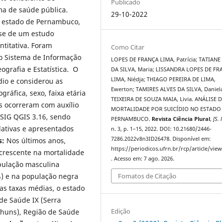
Publicado
ma de saúde pública.
29-10-2022
o estado de Pernambuco,
se de um estudo
titativa. Foram
Como Citar
no Sistema de Informação
LOPES DE FRANÇA LIMA, Patrícia; TATIANE
ografia e Estatística. O
DA SILVA, Maria; LISSANDRA LOPES DE F
LIMA, Niédja; THIAGO PEREIRA DE LIMA,
dio e considerou as
Ewerton; TAMIRES ALVES DA SILVA, Daniel
gráfica, sexo, faixa etária
TEIXEIRA DE SOUZA MAIA, Livia. ANÁLISE 
s ocorreram com auxílio
MORTALIDADE POR SUICÍDIO NO ESTADO
 SIG QGIS 3.16, sendo
PERNAMBUCO.
Revista Ciência Plural
,
[S. l
lativas e apresentados
n. 3, p. 1–15, 2022. DOI: 10.21680/2446-
7286.2022v8n3ID26478. Disponível em:
s:
Nos últimos anos,
https://periodicos.ufrn.br/rcp/article/vie
rescente na mortalidade
. Acesso em: 7 ago. 2026.
opulação masculina
5%) e na população negra
Fomatos de Citação
das taxas médias, o estado
de Saúde IX (Serra
Edição
nhuns), Região de Saúde