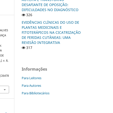
DESAFIANTE DE OPOSIÇÃO:
DIFICULDADES NO DIAGNÓSTICO
326
EVIDÊNCIAS CLÍNICAS DO USO DE
PLANTAS MEDICINAIS E
 ALVES
FITOTERÁPICOS NA CICATRIZAÇÃO
RANÇA
DE FERIDAS CUTÂNEAS: UMA
REVISÃO INTEGRATIVA
a;
317
DA
 DE
.]
, v. 8,
Informações
w/26478
Para Leitores
Para Autores
Para Bibliotecários