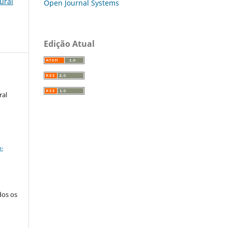
lural
Open Journal Systems
Edição Atual
ral
a
-
dos os