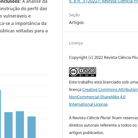
v. 8 n. 3 (2022): Revista Ciência P
onclusões:
A análise da
onstrução do perfil das
Seção
os vulneráveis e
Artigos
ca-se a importância da
blicas voltadas para a
Licença
Copyright (c) 2022 Revista Ciência Plu
Este trabalho está licenciado sob um
licença
Creative Commons Attribution
NonCommercial-ShareAlike 4.0
International License
.
À Revista
Ciência Plural
ficam reserva
direitos autorais referente a todos os
artigos publicados.