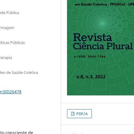
de Pública
ermagem
icas Públicas
terapia
eo de Saúde Coletiva
8n3ID26478
PDF/A
ato consciente de