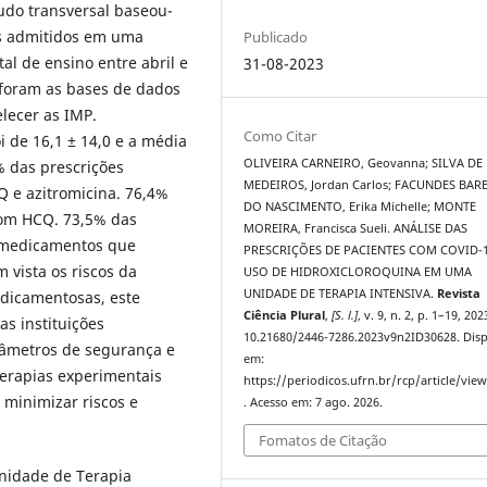
udo transversal baseou-
es admitidos em uma
Publicado
al de ensino entre abril e
31-08-2023
foram as bases de dados
elecer as IMP.
Como Citar
 de 16,1 ± 14,0 e a média
OLIVEIRA CARNEIRO, Geovanna; SILVA DE
% das prescrições
MEDEIROS, Jordan Carlos; FACUNDES BAR
 e azitromicina. 76,4%
DO NASCIMENTO, Erika Michelle; MONTE
com HCQ. 73,5% das
MOREIRA, Francisca Sueli. ANÁLISE DAS
 medicamentos que
PRESCRIÇÕES DE PACIENTES COM COVID-
 vista os riscos da
USO DE HIDROXICLOROQUINA EM UMA
UNIDADE DE TERAPIA INTENSIVA.
Revista
edicamentosas, este
Ciência Plural
,
[S. l.]
, v. 9, n. 2, p. 1–19, 20
s instituições
10.21680/2446-7286.2023v9n2ID30628. Disp
râmetros de segurança e
em:
terapias experimentais
https://periodicos.ufrn.br/rcp/article/vie
minimizar riscos e
. Acesso em: 7 ago. 2026.
Fomatos de Citação
nidade de Terapia