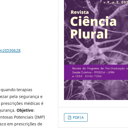
9n2ID30628
 quando terapias
ezar pela segurança e
 prescrições médicas é
gurança.
Objetivo
:
entosas Potenciais (IMP)
PDF/A
sco em prescrições de