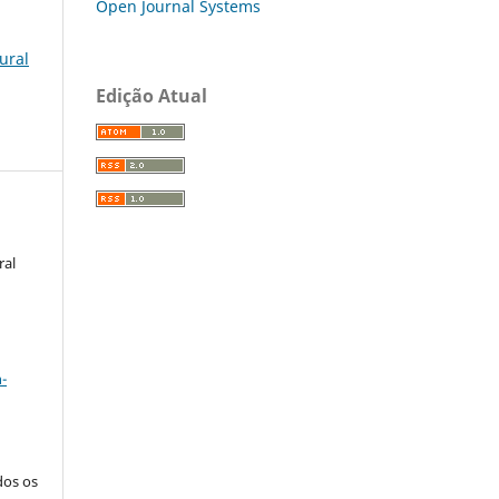
Open Journal Systems
lural
Edição Atual
ral
a
-
dos os