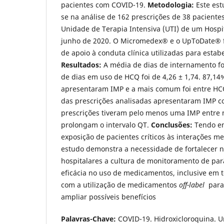
pacientes com COVID-19.
Metodologia:
Este est
se na análise de 162 prescrições de 38 pacient
Unidade de Terapia Intensiva (UTI) de um Hospit
junho de 2020. O Micromedex® e o UpToDate® 
de apoio à conduta clínica utilizadas para estab
Resultados:
A média de dias de internamento foi
de dias em uso de HCQ foi de 4,26 ± 1,74. 87,14
apresentaram IMP e a mais comum foi entre HCQ
das prescrições analisadas apresentaram IMP 
prescrições tiveram pelo menos uma IMP entre
prolongam o intervalo QT.
Conclusões:
Tendo em
exposição de pacientes críticos às interações m
estudo demonstra a necessidade de fortalecer na
hospitalares a cultura de monitoramento de pa
eficácia no uso de medicamentos, inclusive em 
com a utilização de medicamentos
off-label
para 
ampliar possíveis benefícios
Palavras-Chave:
COVID-19. Hidroxicloroquina. U