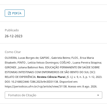
PDF/A
Publicado
26-12-2023
Como Citar
OLIVEIRA, Lucas Borges de; GAPSKI , Gabriela Beims; FLOS , Erica Maria
Elisabeth; PINTO , Letícia Velozo Domingos; COÊLHO , Luana Pereira Ibiapina;
GIRONDI , Juliana Balbinot Reis. EDUCAÇÃO PERMANENTE EM SAÚDE SOBRE
ESTOMIAS INTESTINAIS COM ENFERMEIROS DE SÃO BENTO DO SUL (SC):
RELATO DE EXPERIÊNCIA.
Revista Ciência Plural
,
[S. l.]
, v. 9, n. 3, p. 1–12, 2023.
DOI: 10.21680/2446-7286.2023v9n3ID31138. Disponível em:
https://periodicos.ufrn.br/rcp/article/view/31138. Acesso em: 8 ago. 2026.
Fomatos de Citação