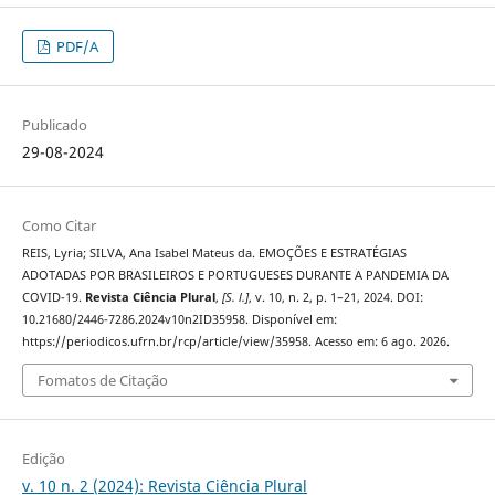
PDF/A
Publicado
29-08-2024
Como Citar
REIS, Lyria; SILVA, Ana Isabel Mateus da. EMOÇÕES E ESTRATÉGIAS
ADOTADAS POR BRASILEIROS E PORTUGUESES DURANTE A PANDEMIA DA
COVID-19.
Revista Ciência Plural
,
[S. l.]
, v. 10, n. 2, p. 1–21, 2024. DOI:
10.21680/2446-7286.2024v10n2ID35958. Disponível em:
https://periodicos.ufrn.br/rcp/article/view/35958. Acesso em: 6 ago. 2026.
Fomatos de Citação
Edição
v. 10 n. 2 (2024): Revista Ciência Plural