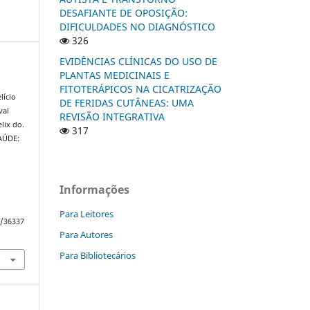
DESAFIANTE DE OPOSIÇÃO:
DIFICULDADES NO DIAGNÓSTICO
326
EVIDÊNCIAS CLÍNICAS DO USO DE
PLANTAS MEDICINAIS E
FITOTERÁPICOS NA CICATRIZAÇÃO
lício
DE FERIDAS CUTÂNEAS: UMA
val
REVISÃO INTEGRATIVA
lix do.
317
AÚDE:
a
Informações
Para Leitores
w/36337
Para Autores
Para Bibliotecários