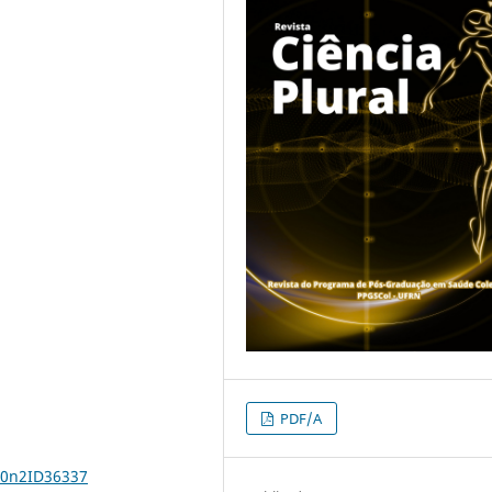
PDF/A
10n2ID36337