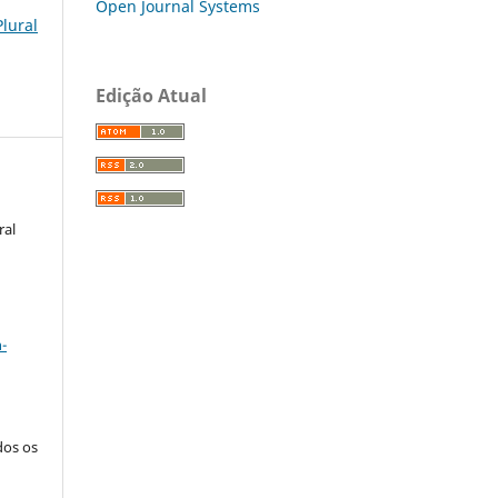
Open Journal Systems
Plural
Edição Atual
ral
a
-
dos os