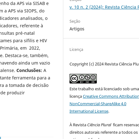
enho da APS via SISAB e
v. 10 n. 2 (2024): Revista Ciência 
m a APS via SIOPS, do
dicadores analisados, o
Seção
icadores, referente à
Artigos
sultas pré-natal
ames para sífilis e HIV
 Primária, em 2022,
Licença
e. Destaca-se, também,
 havendo ainda um vazio
Copyright (c) 2024 Revista Ciência Plu
talense.
Conclusões:
A
rtante ferramenta para a
ara a tomada de decisão
Este trabalho está licenciado sob um
 de produzir
licença
Creative Commons Attribution
.
NonCommercial-ShareAlike 4.0
International License
.
À Revista
Ciência Plural
ficam reserva
direitos autorais referente a todos os