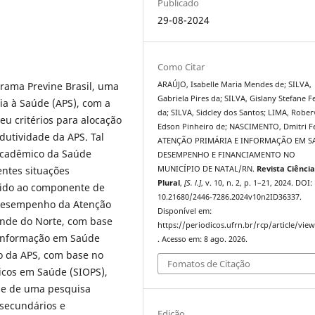
Publicado
29-08-2024
Como Citar
ARAÚJO, Isabelle Maria Mendes de; SILVA,
grama Previne Brasil, uma
Gabriela Pires da; SILVA, Gislany Stefane Fe
ia à Saúde (APS), com a
da; SILVA, Sidcley dos Santos; LIMA, Rober
ceu critérios para alocação
Edson Pinheiro de; NASCIMENTO, Dmitri Fe
utividade da APS. Tal
ATENÇÃO PRIMÁRIA E INFORMAÇÃO EM S
acadêmico da Saúde
DESEMPENHO E FINANCIAMENTO NO
MUNICÍPIO DE NATAL/RN.
Revista Ciênci
entes situações
Plural
,
[S. l.]
, v. 10, n. 2, p. 1–21, 2024. DOI:
vido ao componente de
10.21680/2446-7286.2024v10n2ID36337.
 desempenho da Atenção
Disponível em:
ande do Norte, com base
https://periodicos.ufrn.br/rcp/article/vie
Informação em Saúde
. Acesso em: 8 ago. 2026.
to da APS, com base no
Fomatos de Citação
icos em Saúde (SIOPS),
se de uma pesquisa
 secundários e
Edição