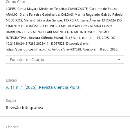
Como Citar
LOPES, Cíntia Mayara Medeiros Teixeira; CAVALCANTE, Caroline de Souza;
ARAÚJO, Diana Ferreira Gadelha de; CALDAS, Marília Regalado Galvão Rabelo;
MEDEIROS, Maria Cristina dos Santos; FERREIRA, Isana Álvares. EFICÁCIA DO
CIMENTO DE IONÔMERO DE VIDRO MODIFICADO POR RESINA COMO
BARREIRA CERVICAL NO CLAREAMENTO DENTAL INTERNO: REVISÃO
INTEGRATIVA .
Revista Ciência Plural
,
[S. l.]
, v. 11, n. 1, p. 1–16, 2025. DOI:
10.21680/2446-7286.2025v11n1ID37528. Disponível em:
https://periodicos.ufrn.br/rcp/article/view/37528. Acesso em: 8 ago. 2026.
Fomatos de Citação
Edição
v. 11 n. 1 (2025): Revista Ciência Plural
Seção
Revisão Integrativa
Licença