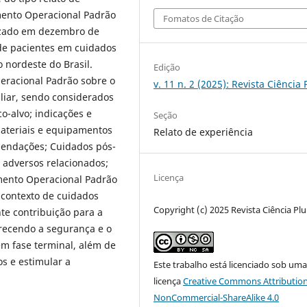
mento Operacional Padrão
Fomatos de Citação
lizado em dezembro de
 de pacientes em cuidados
o nordeste do Brasil.
Edição
eracional Padrão sobre o
v. 11 n. 2 (2025): Revista Ciência 
liar, sendo considerados
co-alvo; indicações e
Seção
materiais e equipamentos
Relato de experiência
mendações; Cuidados pós-
 adversos relacionados;
Licença
ento Operacional Padrão
 contexto de cuidados
Copyright (c) 2025 Revista Ciência Plu
te contribuição para a
orecendo a segurança e o
m fase terminal, além de
s e estimular a
Este trabalho está licenciado sob um
licença
Creative Commons Attribution
NonCommercial-ShareAlike 4.0