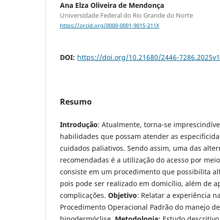
Ana Elza Oliveira de Mendonça
Universidade Federal do Rio Grande do Norte
https://orcid.org/0000-0001-9015-211X
DOI:
https://doi.org/10.21680/2446-7286.2025v
Resumo
Introdução
: Atualmente, torna-se imprescindíve
habilidades que possam atender as especificid
cuidados paliativos. Sendo assim, uma das alter
recomendadas é a utilização do acesso por meio
consiste em um procedimento que possibilita alt
pois pode ser realizado em domicílio, além de a
complicações.
Objetivo
: Relatar a experiência 
Procedimento Operacional Padrão do manejo de
hipodermóclise.
Metodologia:
Estudo descritivo,