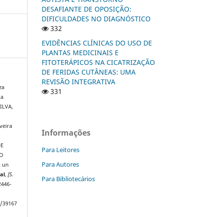
DESAFIANTE DE OPOSIÇÃO:
DIFICULDADES NO DIAGNÓSTICO
332
EVIDÊNCIAS CLÍNICAS DO USO DE
PLANTAS MEDICINAIS E
FITOTERÁPICOS NA CICATRIZAÇÃO
DE FERIDAS CUTÂNEAS: UMA
REVISÃO INTEGRATIVA
za
331
da
SILVA,
veira
Informações
DE
Para Leitores
VO
Para Autores
 un
al
,
[S.
Para Bibliotecários
2446-
w/39167