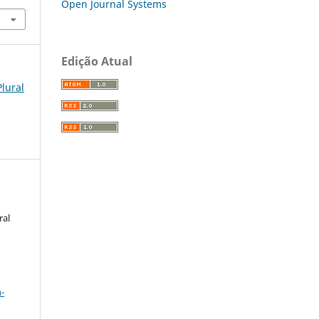
Open Journal Systems
Edição Atual
Plural
ral
a
-