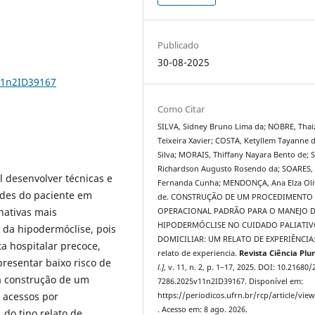
Publicado
30-08-2025
11n2ID39167
Como Citar
SILVA, Sidney Bruno Lima da; NOBRE, Thai
Teixeira Xavier; COSTA, Ketyllem Tayanne 
Silva; MORAIS, Thiffany Nayara Bento de; 
Richardson Augusto Rosendo da; SOARES,
l desenvolver técnicas e
Fernanda Cunha; MENDONÇA, Ana Elza Oli
ades do paciente em
de. CONSTRUÇÃO DE UM PROCEDIMENTO
nativas mais
OPERACIONAL PADRÃO PARA O MANEJO 
HIPODERMÓCLISE NO CUIDADO PALIATI
 da hipodermóclise, pois
DOMICILIAR: UM RELATO DE EXPERIÊNCIA:
a hospitalar precoce,
relato de experiencia.
Revista Ciência Plur
presentar baixo risco de
l.]
, v. 11, n. 2, p. 1–17, 2025. DOI: 10.21680/
na construção de um
7286.2025v11n2ID39167. Disponível em:
 acessos por
https://periodicos.ufrn.br/rcp/article/vie
. Acesso em: 8 ago. 2026.
 do tipo relato de