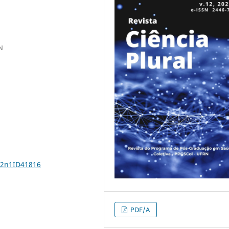
N
12n1ID41816
PDF/A