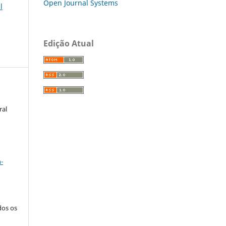
Open Journal Systems
l
Edição Atual
ral
a
-
dos os