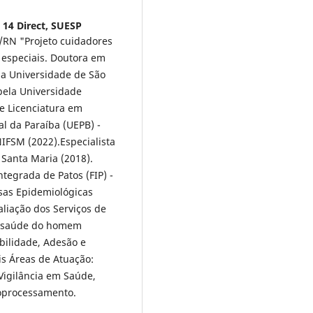
 14 Direct, SUESP
t/RN "Projeto cuidadores
s especiais. Doutora em
a Universidade de São
pela Universidade
 e Licenciatura em
 da Paraíba (UEPB) -
NIFSM (2022).Especialista
Santa Maria (2018).
tegrada de Patos (FIP) -
sas Epidemiológicas
iação dos Serviços de
a saúde do homem
ilidade, Adesão e
is Áreas de Atuação:
Vigilância em Saúde,
eoprocessamento.