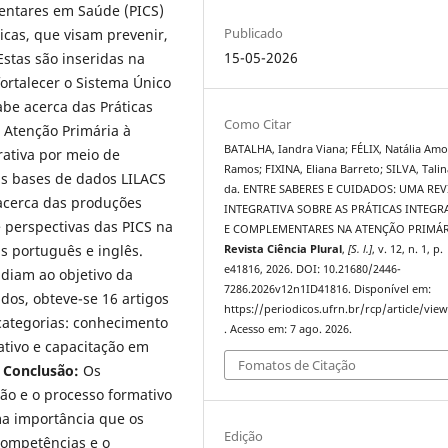
entares em Saúde (PICS)
Publicado
cas, que visam prevenir,
15-05-2026
stas são inseridas na
ortalecer o Sistema Único
abe acerca das Práticas
Como Citar
 Atenção Primária à
BATALHA, Iandra Viana; FÉLIX, Natália Am
rativa por meio de
Ramos; FIXINA, Eliana Barreto; SILVA, Talin
nas bases de dados LILACS
da. ENTRE SABERES E CUIDADOS: UMA RE
 acerca das produções
INTEGRATIVA SOBRE AS PRÁTICAS INTEGR
e perspectivas das PICS na
E COMPLEMENTARES NA ATENÇÃO PRIMÁR
s português e inglês.
Revista Ciência Plural
,
[S. l.]
, v. 12, n. 1, p.
e41816, 2026. DOI: 10.21680/2446-
diam ao objetivo da
7286.2026v12n1ID41816. Disponível em:
ados, obteve-se 16 artigos
https://periodicos.ufrn.br/rcp/article/vie
categorias: conhecimento
. Acesso em: 7 ago. 2026.
ativo e capacitação em
Fomatos de Citação
.
Conclusão:
Os
ão e o processo formativo
ma importância que os
Edição
competências e o