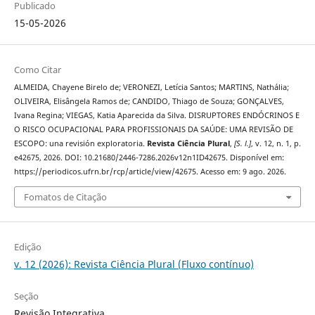
Publicado
15-05-2026
Como Citar
ALMEIDA, Chayene Birelo de; VERONEZI, Letícia Santos; MARTINS, Nathália;
OLIVEIRA, Elisângela Ramos de; CANDIDO, Thiago de Souza; GONÇALVES,
Ivana Regina; VIEGAS, Katia Aparecida da Silva. DISRUPTORES ENDÓCRINOS E
O RISCO OCUPACIONAL PARA PROFISSIONAIS DA SAÚDE: UMA REVISÃO DE
ESCOPO: una revisión exploratoria.
Revista Ciência Plural
,
[S. l.]
, v. 12, n. 1, p.
e42675, 2026. DOI: 10.21680/2446-7286.2026v12n1ID42675. Disponível em:
https://periodicos.ufrn.br/rcp/article/view/42675. Acesso em: 9 ago. 2026.
Fomatos de Citação
Edição
v. 12 (2026): Revista Ciência Plural (Fluxo contínuo)
Seção
Revisão Integrativa