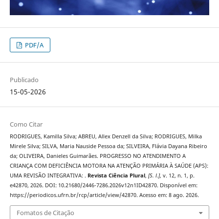
PDF/A
Publicado
15-05-2026
Como Citar
RODRIGUES, Kamilla Silva; ABREU, Allex Denzell da Silva; RODRIGUES, Milka
Mirele Silva; SILVA, Maria Nauside Pessoa da; SILVEIRA, Flávia Dayana Ribeiro
da; OLIVEIRA, Danieles Guimarães. PROGRESSO NO ATENDIMENTO A
CRIANÇA COM DEFICIÊNCIA MOTORA NA ATENÇÃO PRIMÁRIA À SAÚDE (APS):
UMA REVISÃO INTEGRATIVA: .
Revista Ciência Plural
,
[S. l.]
, v. 12, n. 1, p.
e42870, 2026. DOI: 10.21680/2446-7286.2026v12n1ID42870. Disponível em:
https://periodicos.ufrn.br/rcp/article/view/42870. Acesso em: 8 ago. 2026.
Fomatos de Citação