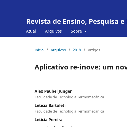
Revista de Ensino, Pesquisa 
Atual
Arquivos
Sobre
Início
/
Arquivos
/
2018
/
Artigos
Aplicativo re-inove: um n
Alex Paubel Junger
Faculdade de Tecnologia Termomecânica
Leticia Bartoleti
Faculdade de Tecnologia Termomecânica
Letícia Pereira