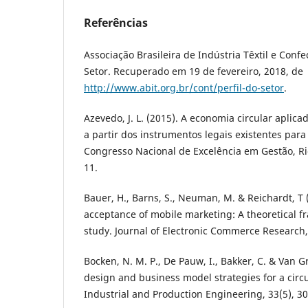
Referências
Associação Brasileira de Indústria Têxtil e Confec
Setor. Recuperado em 19 de fevereiro, 2018, de
http://www.abit.org.br/cont/perfil-do-setor
.
Azevedo, J. L. (2015). A economia circular aplica
a partir dos instrumentos legais existentes para 
Congresso Nacional de Excelência em Gestão, Rio 
11.
Bauer, H., Barns, S., Neuman, M. & Reichardt, T
acceptance of mobile marketing: A theoretical 
study. Journal of Electronic Commerce Research,
Bocken, N. M. P., De Pauw, I., Bakker, C. & Van G
design and business model strategies for a circ
Industrial and Production Engineering, 33(5), 3