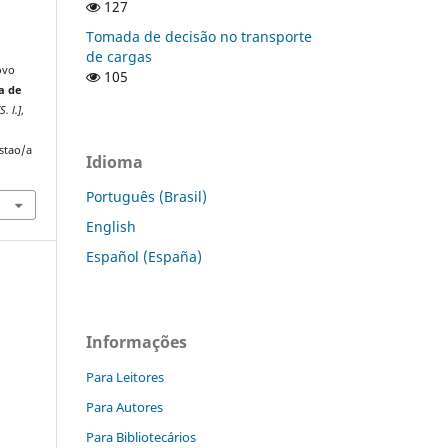
127
Tomada de decisão no transporte
de cargas
ovo
105
a de
[S. l.]
,
stao/a
Idioma
Português (Brasil)
English
Español (España)
Informações
Para Leitores
Para Autores
Para Bibliotecários