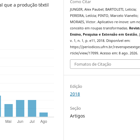
Como Citar
l que a produção têxtil
JUNGER, Alex Paubel; BARTOLETI, Leticia;
PEREIRA, Letícia; PINTO, Marcelo Vianello;
MORAES, Victor. Aplicativo re-inove: um n
conceito em roupas transformadas.
Revist
Ensino, Pesquisa e Extensão em Gestão
,
v. 1, n. 1, p. e11, 2018. Disponível em:
https://periodicos.ufrn.br/revenspesextge
rticle/view/17099. Acesso em: 8 ago. 2026.
Fomatos de Citação
Edição
2018
Seção
Artigos