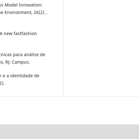
ess Model Innovation:
he Environment, 26(2) ,
 A new fastfashion
cnicas para análise de
ro, RJ: Campus.
 e a identidade de
2).