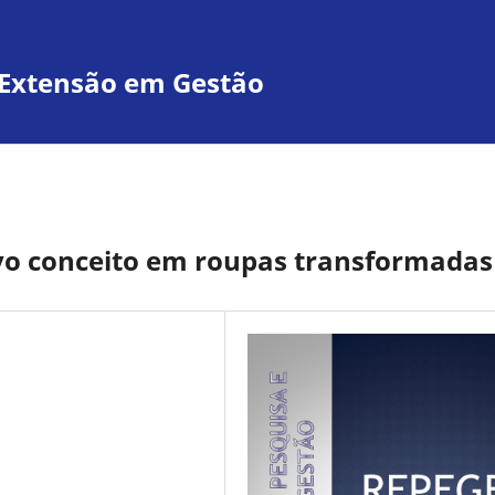
e Extensão em Gestão
ovo conceito em roupas transformadas