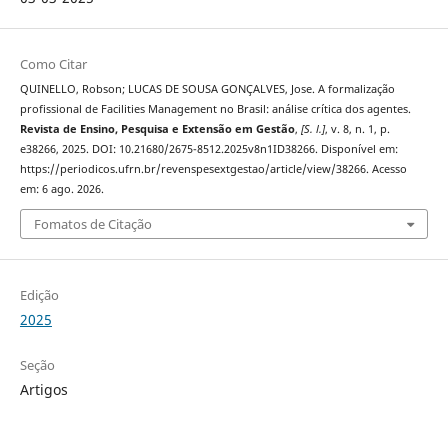
Como Citar
QUINELLO, Robson; LUCAS DE SOUSA GONÇALVES, Jose. A formalização
profissional de Facilities Management no Brasil: análise crítica dos agentes.
Revista de Ensino, Pesquisa e Extensão em Gestão
,
[S. l.]
, v. 8, n. 1, p.
e38266, 2025. DOI: 10.21680/2675-8512.2025v8n1ID38266. Disponível em:
https://periodicos.ufrn.br/revenspesextgestao/article/view/38266. Acesso
em: 6 ago. 2026.
Fomatos de Citação
Edição
2025
Seção
Artigos