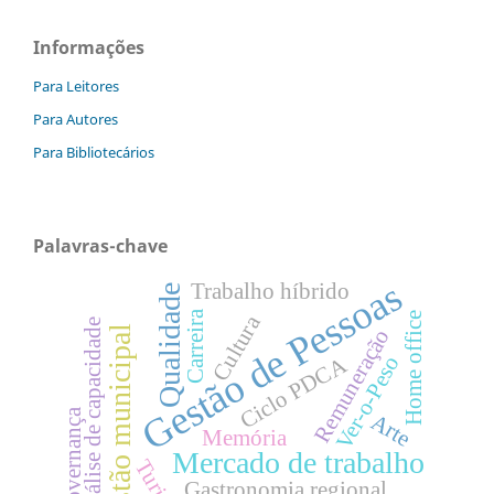
Informações
Para Leitores
Para Autores
Para Bibliotecários
Palavras-chave
Gestão de Pessoas
Trabalho híbrido
Qualidade
Carreira
Home office
Cultura
Análise de capacidade
gestão municipal
Remuneração
Ver-o-Peso
Ciclo PDCA
Governança
Arte
Memória
Mercado de trabalho
Gastronomia regional