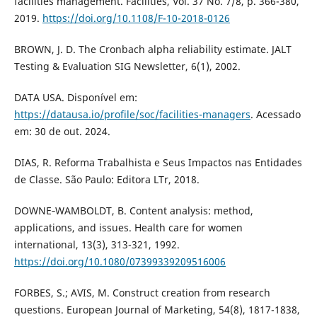
facilities management. Facilities, Vol. 37 No. 7/8, p. 366-380,
2019.
https://doi.org/10.1108/F-10-2018-0126
BROWN, J. D. The Cronbach alpha reliability estimate. JALT
Testing & Evaluation SIG Newsletter, 6(1), 2002.
DATA USA. Disponível em:
https://datausa.io/profile/soc/facilities-managers
. Acessado
em: 30 de out. 2024.
DIAS, R. Reforma Trabalhista e Seus Impactos nas Entidades
de Classe. São Paulo: Editora LTr, 2018.
DOWNE‐WAMBOLDT, B. Content analysis: method,
applications, and issues. Health care for women
international, 13(3), 313-321, 1992.
https://doi.org/10.1080/07399339209516006
FORBES, S.; AVIS, M. Construct creation from research
questions. European Journal of Marketing, 54(8), 1817-1838,