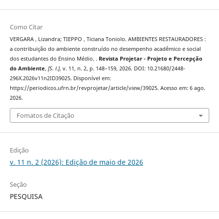
Como Citar
VERGARA , Lizandra; TIEPPO , Ticiana Toniolo. AMBIENTES RESTAURADORES :
a contribuição do ambiente construído no desempenho acadêmico e social
dos estudantes do Ensino Médio. .
Revista Projetar - Projeto e Percepção
do Ambiente
,
[S. l.]
, v. 11, n. 2, p. 148–159, 2026. DOI: 10.21680/2448-
296X.2026v11n2ID39025. Disponível em:
https://periodicos.ufrn.br/revprojetar/article/view/39025. Acesso em: 6 ago.
2026.
Fomatos de Citação
Edição
v. 11 n. 2 (2026): Edição de maio de 2026
Seção
PESQUISA