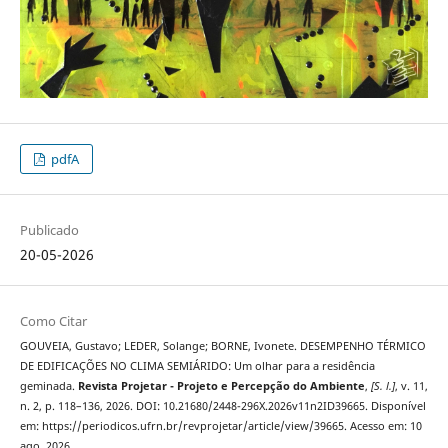
pdfA
Publicado
20-05-2026
Como Citar
GOUVEIA, Gustavo; LEDER, Solange; BORNE, Ivonete. DESEMPENHO TÉRMICO
DE EDIFICAÇÕES NO CLIMA SEMIÁRIDO: Um olhar para a residência
geminada.
Revista Projetar - Projeto e Percepção do Ambiente
,
[S. l.]
, v. 11,
n. 2, p. 118–136, 2026. DOI: 10.21680/2448-296X.2026v11n2ID39665. Disponível
em: https://periodicos.ufrn.br/revprojetar/article/view/39665. Acesso em: 10
ago. 2026.