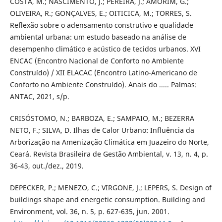
COSTA, M.; NASCIMENTO, J.; PEREIRA, J.; AMORIM, G.;
OLIVEIRA, R.; GONÇALVES, E.; OITICICA, M.; TORRES, S.
Reflexão sobre o adensamento construtivo e qualidade
ambiental urbana: um estudo baseado na análise de
desempenho climático e acústico de tecidos urbanos. XVI
ENCAC (Encontro Nacional de Conforto no Ambiente
Construído) / XII ELACAC (Encontro Latino-Americano de
Conforto no Ambiente Construído). Anais do ..... Palmas:
ANTAC, 2021, s/p.
CRISÓSTOMO, N.; BARBOZA, E.; SAMPAIO, M.; BEZERRA
NETO, F.; SILVA, D. Ilhas de Calor Urbano: Influência da
Arborização na Amenização Climática em Juazeiro do Norte,
Ceará. Revista Brasileira de Gestão Ambiental, v. 13, n. 4, p.
36-43, out./dez., 2019.
DEPECKER, P.; MENEZO, C.; VIRGONE, J.; LEPERS, S. Design of
buildings shape and energetic consumption. Building and
Environment, vol. 36, n. 5, p. 627-635, jun. 2001.