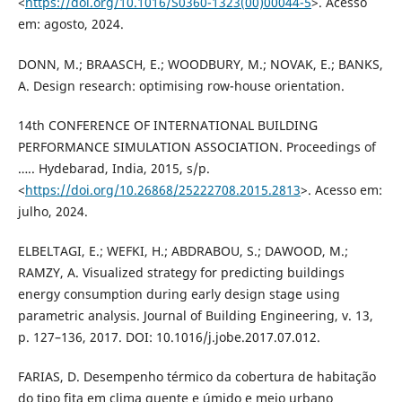
<
https://doi.org/10.1016/S0360-1323(00)00044-5
>. Acesso
em: agosto, 2024.
DONN, M.; BRAASCH, E.; WOODBURY, M.; NOVAK, E.; BANKS,
A. Design research: optimising row-house orientation.
14th CONFERENCE OF INTERNATIONAL BUILDING
PERFORMANCE SIMULATION ASSOCIATION. Proceedings of
….. Hydebarad, India, 2015, s/p.
<
https://doi.org/10.26868/25222708.2015.2813
>. Acesso em:
julho, 2024.
ELBELTAGI, E.; WEFKI, H.; ABDRABOU, S.; DAWOOD, M.;
RAMZY, A. Visualized strategy for predicting buildings
energy consumption during early design stage using
parametric analysis. Journal of Building Engineering, v. 13,
p. 127–136, 2017. DOI: 10.1016/j.jobe.2017.07.012.
FARIAS, D. Desempenho térmico da cobertura de habitação
do tipo fita em clima quente e úmido e meio urbano