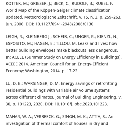
KOTTEK, M.; GRIESER, J.; BECK, C.; RUDOLF, B.; RUBEL, F.
World Map of the Köppen-Geiger climate classification
updated. Meteorologische Zeitschrift, v. 15, n. 3, p. 259–263,
jun. 2006. DOI: 10.1127/0941-2948/2006/0130
LEIGH, R.; KLEINBERG J.; SCHEIB, C.; UNGER, R.; KIENZL, N.;
ESPOSITO, M.; HAGEN, E.; TILLOU, M. Leaks and lives: how
better building envelopes make blackouts less dangerous.
In: ACEEE (Summer Study on Energy Efficiency in Buildings).
ACEEE 2014. American Council for an Energy-Efficient
Economy: Washington, 2014, p. 17-22.
LU, D. B.; WARSINGER, D. M. Energy savings of retrofitting
residential buildings with variable air volume systems
across different climates. Journal of Building Engineering, v.
30, p. 101223, 2020. DOI: 10.1016/j.jobe.2020.101223.
MAHAR, W. A.; VERBEECK, G.; SINGH, M. K.; ATTIA, S.. An
investigation of thermal comfort of houses in dry and