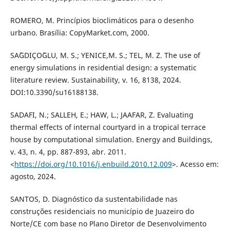
ROMERO, M. Princípios bioclimáticos para o desenho
urbano. Brasília: CopyMarket.com, 2000.
SA˘GDIÇO˘GLU, M. S.; YENICE,M. S.; TEL, M. Z. The use of
energy simulations in residential design: a systematic
literature review. Sustainability, v. 16, 8138, 2024.
DOI:10.3390/su16188138.
SADAFI, N.; SALLEH, E.; HAW, L.; JAAFAR, Z. Evaluating
thermal effects of internal courtyard in a tropical terrace
house by computational simulation. Energy and Buildings,
v. 43, n. 4, pp. 887-893, abr. 2011.
<
https://doi.org/10.1016/j.enbuild.2010.12.009
>. Acesso em:
agosto, 2024.
SANTOS, D. Diagnóstico da sustentabilidade nas
construções residenciais no município de Juazeiro do
Norte/CE com base no Plano Diretor de Desenvolvimento