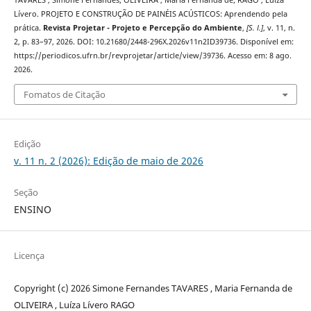
TAVARES , Simone Fernandes; OLIVEIRA , Maria Fernanda de; RAGO , Luíza
Lívero. PROJETO E CONSTRUÇÃO DE PAINÉIS ACÚSTICOS: Aprendendo pela
prática.
Revista Projetar - Projeto e Percepção do Ambiente
,
[S. l.]
, v. 11, n.
2, p. 83–97, 2026. DOI: 10.21680/2448-296X.2026v11n2ID39736. Disponível em:
https://periodicos.ufrn.br/revprojetar/article/view/39736. Acesso em: 8 ago.
2026.
Fomatos de Citação
Edição
v. 11 n. 2 (2026): Edição de maio de 2026
Seção
ENSINO
Licença
Copyright (c) 2026 Simone Fernandes TAVARES , Maria Fernanda de
OLIVEIRA , Luíza Lívero RAGO