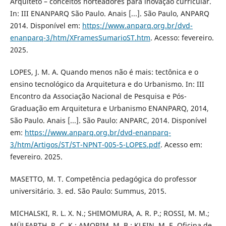
Arquiteto – conceitos norteadores para inovação curricular.
In: III ENANPARQ São Paulo. Anais [...]. São Paulo, ANPARQ
2014. Disponível em:
https://www.anparq.org.br/dvd-
enanparq-3/htm/XFramesSumarioST.htm
. Acesso: fevereiro.
2025.
LOPES, J. M. A. Quando menos não é mais: tectônica e o
ensino tecnológico da Arquitetura e do Urbanismo. In: III
Encontro da Associação Nacional de Pesquisa e Pós-
Graduação em Arquitetura e Urbanismo ENANPARQ, 2014,
São Paulo. Anais [...]. São Paulo: ANPARC, 2014. Disponível
em:
https://www.anparq.org.br/dvd-enanparq-
3/htm/Artigos/ST/ST-NPNT-005-5-LOPES.pdf
. Acesso em:
fevereiro. 2025.
MASETTO, M. T. Competência pedagógica do professor
universitário. 3. ed. São Paulo: Summus, 2015.
MICHALSKI, R. L. X. N.; SHIMOMURA, A. R. P.; ROSSI, M. M.;
MÜLFARTH, R. C. K.; AMORIM, M. B.; KLEIN, M. E. Oficina de