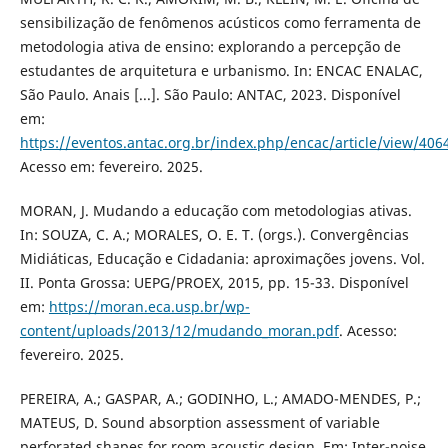
sensibilização de fenômenos acústicos como ferramenta de
metodologia ativa de ensino: explorando a percepção de
estudantes de arquitetura e urbanismo. In: ENCAC ENALAC,
São Paulo. Anais [...]. São Paulo: ANTAC, 2023. Disponível
em:
https://eventos.antac.org.br/index.php/encac/article/view/406
Acesso em: fevereiro. 2025.
MORAN, J. Mudando a educação com metodologias ativas.
In: SOUZA, C. A.; MORALES, O. E. T. (orgs.). Convergências
Midiáticas, Educação e Cidadania: aproximações jovens. Vol.
II. Ponta Grossa: UEPG/PROEX, 2015, pp. 15-33. Disponível
em:
https://moran.eca.usp.br/wp-
content/uploads/2013/12/mudando_moran.pdf
. Acesso:
fevereiro. 2025.
PEREIRA, A.; GASPAR, A.; GODINHO, L.; AMADO-MENDES, P.;
MATEUS, D. Sound absorption assessment of variable
perforated shapes for room acoustic design. Em: Inter-noise