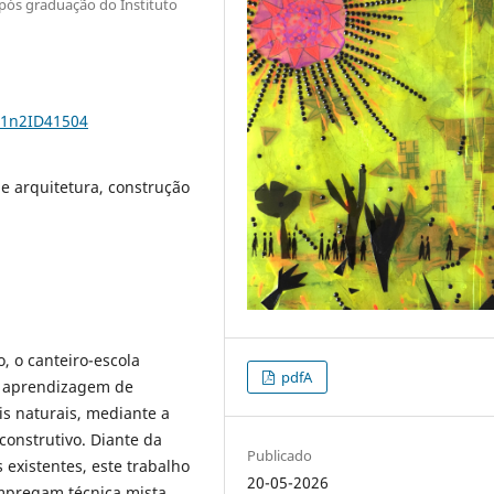
pós graduação do Instituto
11n2ID41504
de arquitetura, construção
 o canteiro-escola
pdfA
à aprendizagem de
is naturais, mediante a
construtivo. Diante da
Publicado
 existentes, este trabalho
20-05-2026
empregam técnica mista,