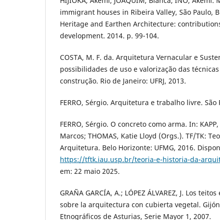
HIJIOKA, Akemi; JOAQUIM, Bianca; INO, Akemi. 
immigrant houses in Ribeira Valley, São Paulo, Br
Heritage and Earthen Architecture: contribution
development. 2014. p. 99-104.
COSTA, M. F. da. Arquitetura Vernacular e Suste
possibilidades de uso e valorização das técnicas
construção. Rio de Janeiro: UFRJ, 2013.
FERRO, Sérgio. Arquitetura e trabalho livre. São 
FERRO, Sérgio. O concreto como arma. In: KAPP, 
Marcos; THOMAS, Katie Lloyd (Orgs.). TF/TK: Teor
Arquitetura. Belo Horizonte: UFMG, 2016. Dispon
https://tftk.iau.usp.br/teoria-e-historia-da-arqu
em: 22 maio 2025.
GRAÑA GARCÍA, A.; LÓPEZ ÁLVAREZ, J. Los teitos 
sobre la arquitectura con cubierta vegetal. Gij
Etnográficos de Asturias, Serie Mayor 1, 2007.