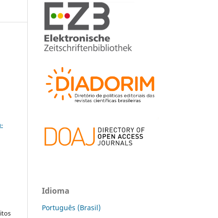
a
-
:
Idioma
Português (Brasil)
itos