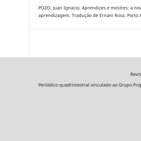
POZO, Juan Ignacio. Aprendizes e mestres: a nov
aprendizagem. Tradução de Ernani Rosa. Porto A
Revista Projetar - Projet
Periódico quadrimestral vinculado ao Grupo Pro
ISSN: 2448
Natal, Br