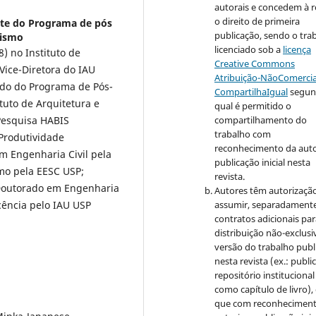
autorais e concedem à r
o direito de primeira
nte do Programa de pós
publicação, sendo o tra
nismo
licenciado sob a
licença
) no Instituto de
Creative Commons
Vice-Diretora do IAU
Atribuição-NãoComercia
ado do Programa de Pós-
CompartilhaIgual
segun
uto de Arquitetura e
qual é permitido o
compartilhamento do
Pesquisa HABIS
trabalho com
 Produtividade
reconhecimento da auto
m Engenharia Civil pela
publicação inicial nesta
mo pela EESC USP;
revista.
; Doutorado em Engenharia
Autores têm autorizaçã
assumir, separadamente
ocência pelo IAU USP
contratos adicionais pa
distribuição não-exclusi
versão do trabalho publ
nesta revista (ex.: publi
repositório institucional
como capítulo de livro),
que com reconheciment