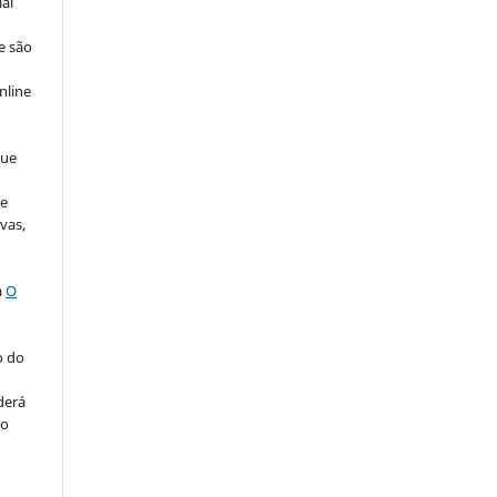
ial
e são
e
nline
que
de
vas,
a
O
o do
derá
ão