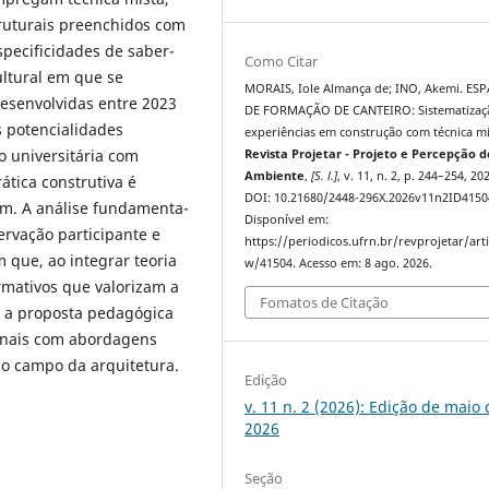
truturais preenchidos com
specificidades de saber-
Como Citar
ultural em que se
MORAIS, Iole Almança de; INO, Akemi. ES
esenvolvidas entre 2023
DE FORMAÇÃO DE CANTEIRO: Sistematizaç
s potencialidades
experiências em construção com técnica mi
o universitária com
Revista Projetar - Projeto e Percepção d
Ambiente
,
[S. l.]
, v. 11, n. 2, p. 244–254, 20
ática construtiva é
DOI: 10.21680/2448-296X.2026v11n2ID4150
m. A análise fundamenta-
Disponível em:
rvação participante e
https://periodicos.ufrn.br/revprojetar/arti
 que, ao integrar teoria
w/41504. Acesso em: 8 ago. 2026.
ormativos que valorizam a
Fomatos de Citação
, a proposta pedagógica
ionais com abordagens
no campo da arquitetura.
Edição
v. 11 n. 2 (2026): Edição de maio 
2026
Seção