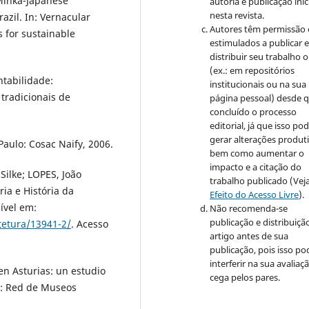
Minka-Japanese
autoria e publicação inic
nesta revista.
azil. In: Vernacular
Autores têm permissão 
s for sustainable
estimulados a publicar 
distribuir seu trabalho o
(ex.: em repositórios
ntabilidade:
institucionais ou na sua
 tradicionais de
página pessoal) desde 
concluído o processo
editorial, já que isso po
gerar alterações produti
Paulo: Cosac Naify, 2006.
bem como aumentar o
impacto e a citação do
Silke; LOPES, João
trabalho publicado (Vej
ia e História da
Efeito do Acesso Livre
).
ível em:
Não recomenda-se
publicação e distribuiçã
itetura/13941-2/
. Acesso
artigo antes de sua
publicação, pois isso po
interferir na sua avaliaç
en Asturias: un estudio
cega pelos pares.
ón: Red de Museos