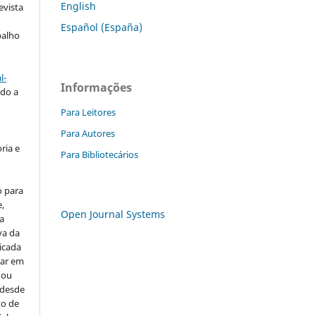
English
evista
Español (España)
balho
l-
Informações
do a
Para Leitores
Para Autores
ria e
Para Bibliotecários
o para
,
Open Journal Systems
ra
va da
icada
car em
 ou
 desde
o de