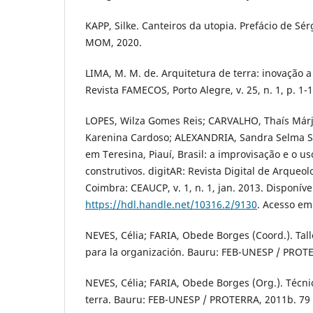
KAPP, Silke. Canteiros da utopia. Prefácio de Sér
MOM, 2020.
LIMA, M. M. de. Arquitetura de terra: inovação a 
Revista FAMECOS, Porto Alegre, v. 25, n. 1, p. 1-1
LOPES, Wilza Gomes Reis; CARVALHO, Thaís Márj
Karenina Cardoso; ALEXANDRIA, Sandra Selma Sa
em Teresina, Piauí, Brasil: a improvisação e o 
construtivos. digitAR: Revista Digital de Arqueol
Coimbra: CEAUCP, v. 1, n. 1, jan. 2013. Disponíve
https://hdl.handle.net/10316.2/9130
. Acesso em
NEVES, Célia; FARIA, Obede Borges (Coord.). Tall
para la organización. Bauru: FEB-UNESP / PROTER
NEVES, Célia; FARIA, Obede Borges (Org.). Técn
terra. Bauru: FEB-UNESP / PROTERRA, 2011b. 79 p