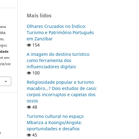
Mais lidos
Olhares Cruzados no Índico:
lana
Turismo e Patrimônio Português
ERRA
em Zanzibar
lo.
154
ogos
edade
A imagem do destino turístico
vel em:
como ferramenta dos
cle/vie
influenciadores digitais
100
Religiosidade popular e turismo
macabro…? Dois estudos de caso:
corpos incorruptos e capelas dos
ossos
48
Turismo cultural no espaço
Mbanza a Koongo/Angola:
oportunidades e desafios
o
45