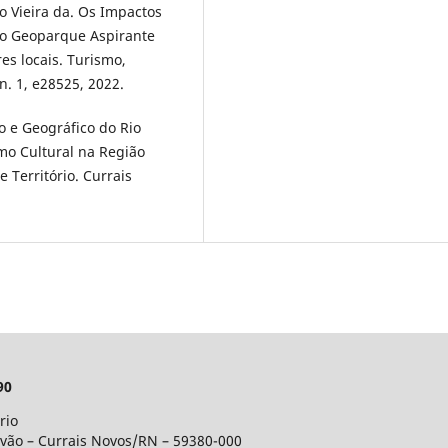
ro Vieira da. Os Impactos
no Geoparque Aspirante
es locais. Turismo,
 n. 1, e28525, 2022.
o e Geográfico do Rio
mo Cultural na Região
 Território. Currais
90
rio
lvão – Currais Novos/RN – 59380-000