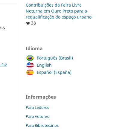
Contribuições da Feira Livre
Noturna em Ouro Preto para a
requalificação do espaço urbano
38
e &
Idioma
Português (Brasil)
a
 4.0
English
Español (España)
Informações
Para Leitores
Para Autores
Para Bibliotecários