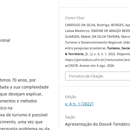
Como Citar
CARDOSO DA SILVA, Rodrigo; BORGES, Ay
Laíssa Medeiros; SIMONE DE ARAÚJO BEZ
GUARDIA, Mabel; DA SILVA TAVEIRA, Marce
ional
Turismo e Desenvolvimento Regional: diál
entre pesquisas brasileiras.
Turismo, Soci
& Território
,
[S. l.]
, v. 4, n. 1, 2022. Disponí
https://periodicos.ufrn.br/revtursoter/arti
w/29378. Acesso em: 6 ago. 2026.
Fomatos de Citação
timos 70 anos, por
s dada a sua complexidade
que desejam explicar,
Edição
trumentos e métodos
v. 4 n. 1 (2022)
ico na
ea de turismo é possível
Seção
ecimento, uma vez que
Apresentação do Dossiê Temátic
 pergunta problema ou da