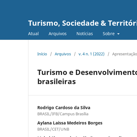
Turismo, Sociedade & Territór
Atual
Arquivos
Notícias
Sobre
Início
/
Arquivos
/
v. 4 n. 1 (2022)
/
Apresentação
Turismo e Desenvolvimento
brasileiras
Rodrigo Cardoso da Silva
BRASIL/IFB/Campus Brasília
Aylana Laíssa Medeiros Borges
BRASIL/CET/UNB