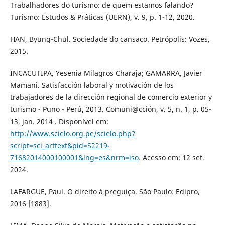
Trabalhadores do turismo: de quem estamos falando?
Turismo: Estudos & Práticas (UERN), v. 9, p. 1-12, 2020.
HAN, Byung-Chul. Sociedade do cansaço. Petrópolis: Vozes,
2015.
INCACUTIPA, Yesenia Milagros Charaja; GAMARRA, Javier
Mamani. Satisfacción laboral y motivación de los
trabajadores de la dirección regional de comercio exterior y
turismo - Puno - Perú, 2013. Comuni@cción, v. 5, n. 1, p. 05-
13, jan. 2014 . Disponível em:
http://www.scielo.org.pe/scielo.php?
script=sci_arttext&pid=S2219-
71682014000100001&lng=es&nrm=iso
. Acesso em: 12 set.
2024.
LAFARGUE, Paul. O direito à preguiça. São Paulo: Edipro,
2016 [1883].