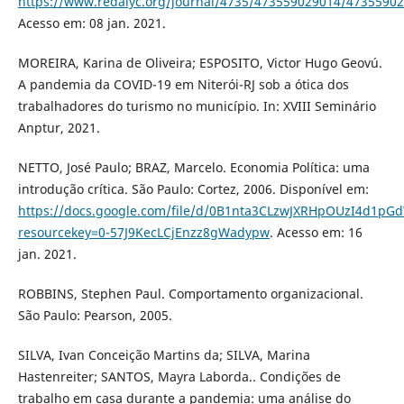
https://www.redalyc.org/journal/4735/473559029014/47355902
Acesso em: 08 jan. 2021.
MOREIRA, Karina de Oliveira; ESPOSITO, Victor Hugo Geovú.
A pandemia da COVID-19 em Niterói-RJ sob a ótica dos
trabalhadores do turismo no município. In: XVIII Seminário
Anptur, 2021.
NETTO, José Paulo; BRAZ, Marcelo. Economia Política: uma
introdução crítica. São Paulo: Cortez, 2006. Disponível em:
https://docs.google.com/file/d/0B1nta3CLzwJXRHpOUzI4d1pGd
resourcekey=0-57J9KecLCjEnzz8gWadypw
. Acesso em: 16
jan. 2021.
ROBBINS, Stephen Paul. Comportamento organizacional.
São Paulo: Pearson, 2005.
SILVA, Ivan Conceição Martins da; SILVA, Marina
Hastenreiter; SANTOS, Mayra Laborda.. Condições de
trabalho em casa durante a pandemia: uma análise do