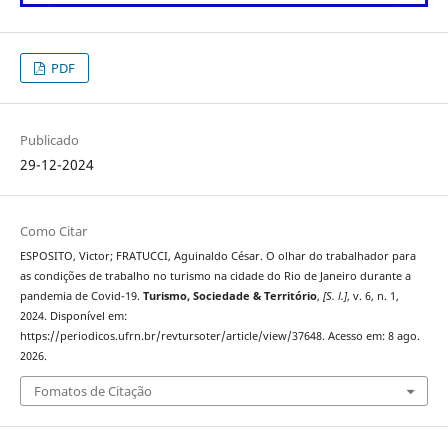
PDF
Publicado
29-12-2024
Como Citar
ESPOSITO, Victor; FRATUCCI, Aguinaldo César. O olhar do trabalhador para
as condições de trabalho no turismo na cidade do Rio de Janeiro durante a
pandemia de Covid-19.
Turismo, Sociedade & Território
,
[S. l.]
, v. 6, n. 1,
2024. Disponível em:
https://periodicos.ufrn.br/revtursoter/article/view/37648. Acesso em: 8 ago.
2026.
Fomatos de Citação