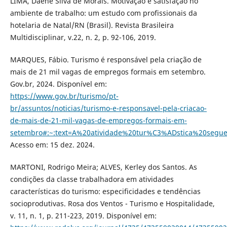
LIMA, Daene Silva de Morais. Motivação e satisfação no
ambiente de trabalho: um estudo com profissionais da
hotelaria de Natal/RN (Brasil). Revista Brasileira
Multidisciplinar, v.22, n. 2, p. 92-106, 2019.
MARQUES, Fábio. Turismo é responsável pela criação de
mais de 21 mil vagas de empregos formais em setembro.
Gov.br, 2024. Disponível em:
https://www.gov.br/turismo/pt-
br/assuntos/noticias/turismo-e-responsavel-pela-criacao-
de-mais-de-21-mil-vagas-de-empregos-formais-em-
setembro#:~:text=A%20atividade%20tur%C3%ADstica%20seg
Acesso em: 15 dez. 2024.
MARTONI, Rodrigo Meira; ALVES, Kerley dos Santos. As
condições da classe trabalhadora em atividades
características do turismo: especificidades e tendências
socioprodutivas. Rosa dos Ventos - Turismo e Hospitalidade,
v. 11, n. 1, p. 211-223, 2019. Disponível em: