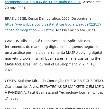
recomendac-a-o-n-036-de-11-de-maio-de-2020
. Acesso em:
20 nov. 2021.
BRASIL. IBGE. Censo Demográfico. 2022. Disponível em:
https://www.ibge.gov.br/estatisticas/sociais/saude/22827-
censo-demografico-2022.html
. Acesso em: 15 abr. 2023.
CAMPOS, Alisson José Gonçalves et al. Aplicação das
ferramentas do marketing digital em pequenos negócios:
uma análise por meio da ferramenta MASP Applying digital
marketing tools in small businesses: an analysis using the
MASP tool. Brazilian Journal of Development, v. 7, n. 10,
2021.
COSTA, Malaine Miranda Conceição; DE SOUZA FIGUEIREDO,
Giane Lourdes Alves. ESTRATÉGIAS DE MARKETING EM MEIO
À PANDEMIA. Facit Business and Technology Journal, v. 1, n.
21, 2020.
CRUVINEL, Ilton Belchior. Marketing digital em tempos de