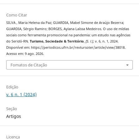
Como Citar
SILVA , Maria Helena da Paz; GUARDIA, Mabel Simone de Araújo Bezerra;
GUARDIA, Sérgio Ramiro; BORGES, Aylana Laíssa Medeiros. O uso de mídias
sociais como ferramenta promocional na pandemia: um estudo nas agências
do Seridó-RN.
Turismo, Sociedade & Território
,
[S. l.]
, v. 6, n. 1, 2024.
Disponível em: https://periodicos.ufrn.br/revtursoter/article/view/38018.
Acesso em: 9 ago. 2026.
Fomatos de Citação
Edição
v. 6 n. 1 (2024)
Seção
Artigos
Licença