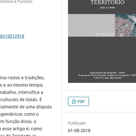
telaria e Turismo.
30n1ID12918
na rostos e tradições,
smo e ao mesmo tempo,
rabalho, intensifica a
ulturais de Goiás. É
PDF
ialmente de uma disputa
hegemônicos como o
Em função disso, o
Publicado
 esse artigo é: como
01-08-2018
ia de Trindade as