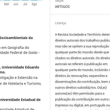
Seção
ARTIGOS
Licença
A Revista Sociedade e Território deter
 Socioambientais da
direitos autorais dos trabalhos public
mas não se opõem a sua reprodução
o em Geografia do
qualquer parte do mundo desde que
idade Federal de Goiás -
citados os direitos autorais. Os direit
autorais se referem à publicação em
,
Universidade Eduardo
qualquer parte do mundo, incluindo 
smo.
direitos às renovações, expansões e
estigação e Extensão na
disseminações da contribuição, bem
 de Hotelaria e Turismo,
outros direitos subsidiá¡rios. Os(as)
autores(as) têm permissão para a
publicação da contribuição em outro 
niversidade Estadual de
impresso ou digital, em português o
ersidade Estadual de