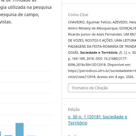
gia utilizada na pesquisa
pesquisa de campo,
Como Citar
vistas.
CHAVEIRO, Eguimar Felício; AZEVEDO, Hels
Amiro Motany de Albuquerque; GONÇALVE
Ricardo Junior de Assis Fernandes. UM M
DE VOZES, ROSTOS E AÇÕES: UMA LEITUR
PAISAGENS DA FESTA-ROMARIA DE TRIND
GOIÁS.
Sociedade e Território
,
[S. l.]
, v. 30
p. 169–189, 2018. DOI: 10.21680/2177-
8396.2018v30n1ID12918. Disponível em:
https://periodicos.ufrn.br/sociedadeeterri
rticle/view/12918. Acesso em: 8 ago. 2026.
Fomatos de Citação
Edição
v. 30 n. 1 (2018): Sociedade e
Território