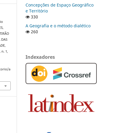
Concepções de Espaço Geográfico
e Território
330
io
A Geografia e o método dialético
S,
260
UTIRÃO
A DAS
ADE,
, n. 1,
Indexadores
torio/a