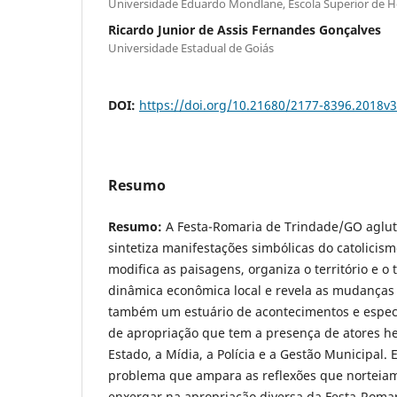
Universidade Eduardo Mondlane, Escola Superior de Ho
Ricardo Junior de Assis Fernandes Gonçalves
Universidade Estadual de Goiás
DOI:
https://doi.org/10.21680/2177-8396.2018v
Resumo
Resumo:
A Festa-Romaria de Trindade/GO agluti
sintetiza manifestações simbólicas do catolici
modifica as paisagens, organiza o território e o t
dinâmica econômica local e revela as mudanças c
também um estuário de acontecimentos e espec
de apropriação que tem a presença de atores 
Estado, a Mídia, a Polícia e a Gestão Municipal. 
problema que ampara as reflexões que norteiam
enxergar na apropriação diversa da Festa-Romar