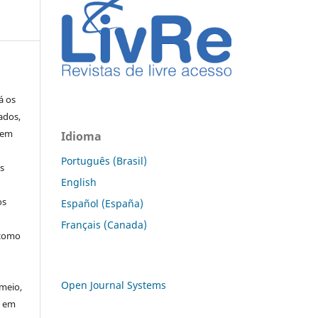
á os
ados,
 em
Idioma
Português (Brasil)
os
English
os
Español (España)
Français (Canada)
 como
Open Journal Systems
meio,
u em