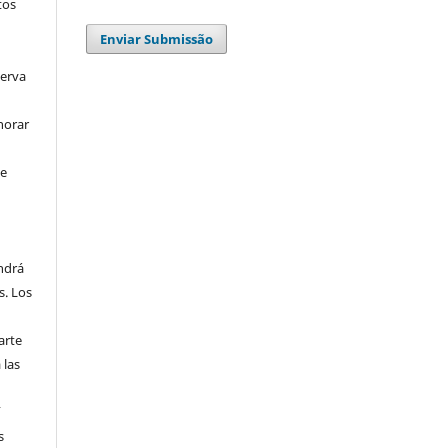
tos
Enviar Submissão
serva
horar
se
endrá
s. Los
arte
 las
í
s