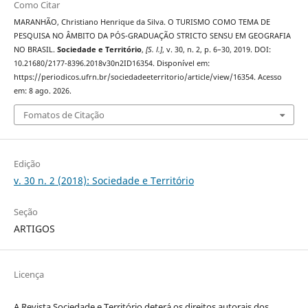
Como Citar
MARANHÃO, Christiano Henrique da Silva. O TURISMO COMO TEMA DE
PESQUISA NO ÂMBITO DA PÓS-GRADUAÇÃO STRICTO SENSU EM GEOGRAFIA
NO BRASIL.
Sociedade e Território
,
[S. l.]
, v. 30, n. 2, p. 6–30, 2019. DOI:
10.21680/2177-8396.2018v30n2ID16354. Disponível em:
https://periodicos.ufrn.br/sociedadeeterritorio/article/view/16354. Acesso
em: 8 ago. 2026.
Fomatos de Citação
Edição
v. 30 n. 2 (2018): Sociedade e Território
Seção
ARTIGOS
Licença
A Revista Sociedade e Território deterá os direitos autorais dos